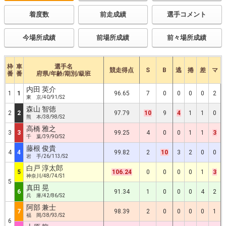
着度数
前走成績
選手コメント
今場所成績
前場所成績
前々場所成績
枠
車
選手名
競走得点
S
B
逃
捲
差
マ
番
番
府県/年齢/期別/級班
内田 英介
1
1
96.65
7
0
0
0
0
2
東 京/40/91/S2
森山 智徳
2
2
97.79
10
9
4
1
1
0
熊 本/38/98/S2
高橋 雅之
3
3
99.25
4
0
0
1
1
3
千 葉/39/90/S2
藤根 俊貴
4
4
99.82
2
10
3
2
0
0
岩 手/26/113/S2
白戸 淳太郎
5
106.24
0
0
0
0
1
3
神奈川/48/74/S1
5
真田 晃
6
91.34
1
0
0
0
4
2
兵 庫/42/86/S2
阿部 兼士
7
98.39
2
0
0
0
0
1
福 岡/38/93/S2
6