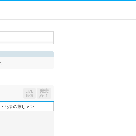
売
発売
LIVE
終了
映像
望・記者の推しメン