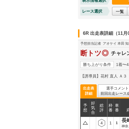
表示情報選択
レース選択
一覧
6R 出走表詳細（11月
予想担当記者
アオケイ 本田 
断トツ◎
チャレ
勝ち上がり条件
1着〜
【誘導員】花村 直人 Ａ３
出走表
選手コメント
詳細
前回出走レース
好
予
総
枠
車
気
想
評
番
番
合
長
4
1
1
神奈川