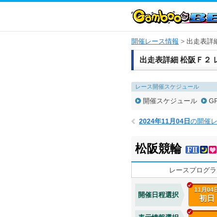
開催レース情報
出走表詳
出走表詳細 松阪Ｆ２ 
レース開催スケジュール
開催スケジュール
G
2024年11月04日
の開催
松阪競輪
レースプログラ
11月04
開催日程選択
初日