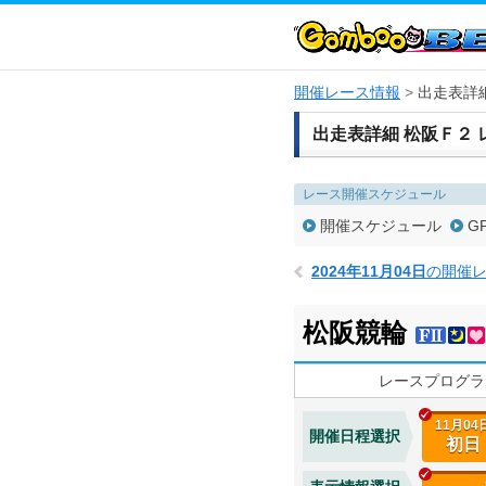
開催レース情報
出走表詳
出走表詳細 松阪Ｆ２ 
レース開催スケジュール
開催スケジュール
G
2024年11月04日
の開催
松阪競輪
レースプログラ
11月04
開催日程選択
初日