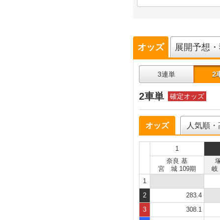
オッズ
展開予想・
3連単
2
2車単
確定オッズ
オッズ
人気順・
1
奈良 基
宮 城 109期
岐
1
2
283.4
3
308.1