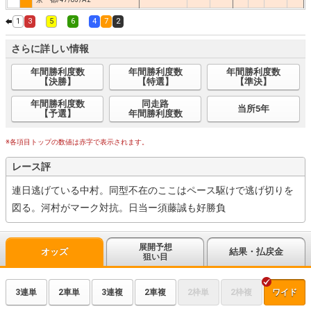
1
3
5
6
4
7
2
さらに詳しい情報
年間勝利度数
年間勝利度数
年間勝利度数
【決勝】
【特選】
【準決】
年間勝利度数
同走路
当所5年
【予選】
年間勝利度数
※各項目トップの数値は赤字で表示されます。
レース評
連日逃げている中村。同型不在のここはペース駆けで逃げ切りを
図る。河村がマーク対抗。日当ー須藤誠も好勝負
展開予想
オッズ
結果・払戻金
狙い目
3連単
2車単
3連複
2車複
2枠単
2枠複
ワイド