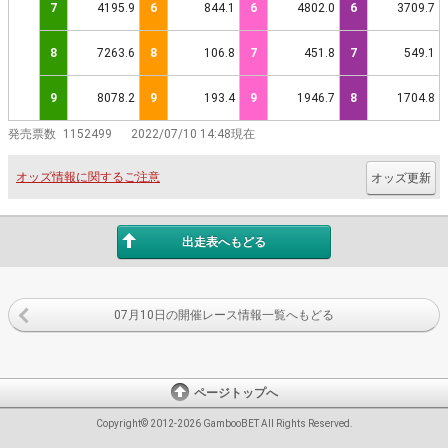
7
4195.9
6
844.1
6
4802.0
6
3709.7
8
7263.6
8
106.8
7
451.8
7
549.1
9
8078.2
9
193.4
9
1946.7
8
1704.8
発売票数
1152499
2022/07/10 14:48現在
オッズ情報に関するご注意
オッズ更新
出走表へもどる
07月10日の開催レース情報一覧へもどる
ページトップへ
Copyright© 2012-2026 GambooBET All Rights Reserved.