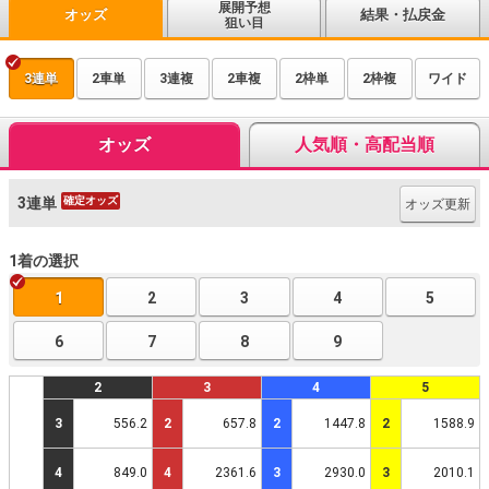
展開予想
オッズ
結果・払戻金
狙い目
3連単
2車単
3連複
2車複
2枠単
2枠複
ワイド
オッズ
人気順・高配当順
3連単
確定オッズ
オッズ更新
1着の選択
1
2
3
4
5
6
7
8
9
2
3
4
5
3
556.2
2
657.8
2
1447.8
2
1588.9
4
849.0
4
2361.6
3
2930.0
3
2010.1