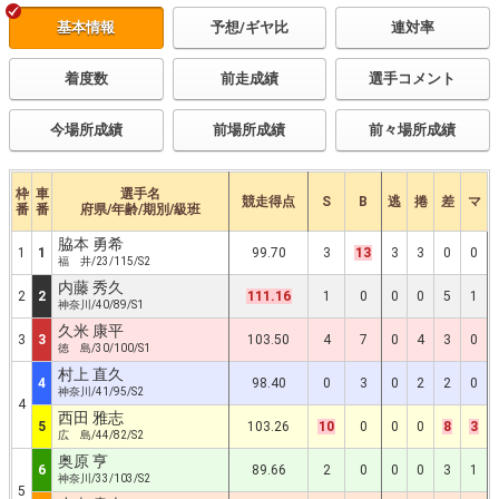
基本情報
予想/ギヤ比
連対率
着度数
前走成績
選手コメント
今場所成績
前場所成績
前々場所成績
枠
車
選手名
競走得点
S
B
逃
捲
差
マ
番
番
府県/年齢/期別/級班
脇本 勇希
1
1
99.70
3
13
3
3
0
0
福 井/23/115/S2
内藤 秀久
2
2
111.16
1
0
0
0
5
1
神奈川/40/89/S1
久米 康平
3
3
103.50
4
7
0
4
3
0
徳 島/30/100/S1
村上 直久
4
98.40
0
3
0
2
2
0
神奈川/41/95/S2
4
西田 雅志
5
103.26
10
0
0
0
8
3
広 島/44/82/S2
奥原 亨
6
89.66
2
0
0
0
3
1
神奈川/33/103/S2
5