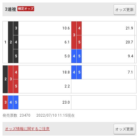
3連複
確定オッズ
オッズ更新
3
10.6
4
21.9
3
1
2
4
6.1
5
20.7
5
5.0
4
5
9.4
4
18.8
4
5
7.1
2
3
5
2.2
3
4
5
23.0
発売票数
23470
2022/07/10 11:15現在
オッズ情報に関するご注意
オッズ更新