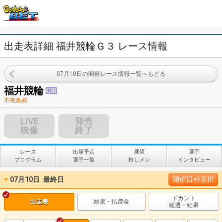
出走表詳細 福井競輪Ｇ３ レース情報
07月10日の開催レース情報一覧へもどる
福井競輪
不死鳥杯
LIVE
発売
映像
終了
レース
出場予定
展望
選手
プログラム
選手一覧
推しメン
インタビュー
07月10日
最終日
開催日程選択
ドカント
出走表
結果・払戻金
経過・結果