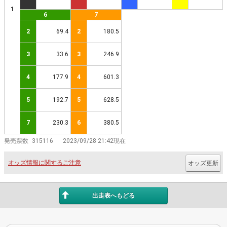
1
6
7
2
69.4
2
180.5
3
33.6
3
246.9
4
177.9
4
601.3
5
192.7
5
628.5
7
230.3
6
380.5
発売票数
315116
2023/09/28 21:42現在
オッズ情報に関するご注意
オッズ更新
出走表へもどる