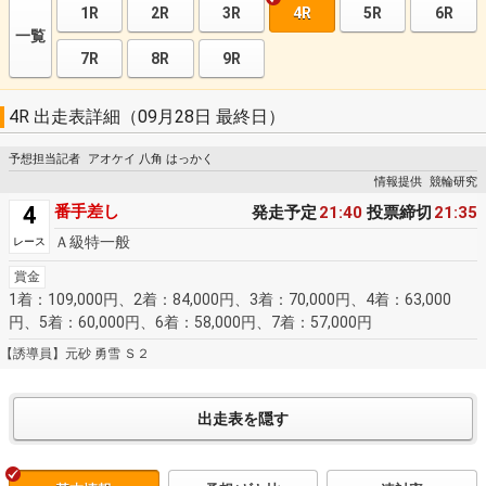
1R
2R
3R
4R
5R
6R
一覧
7R
8R
9R
4R 出走表詳細（09月28日 最終日）
予想担当記者
アオケイ 八角 はっかく
情報提供
競輪研究
4
番手差し
発走予定
21:40
投票締切
21:35
Ａ級特一般
レース
賞金
1着：109,000円、2着：84,000円、3着：70,000円、4着：63,000
円、5着：60,000円、6着：58,000円、7着：57,000円
【誘導員】元砂 勇雪 Ｓ２