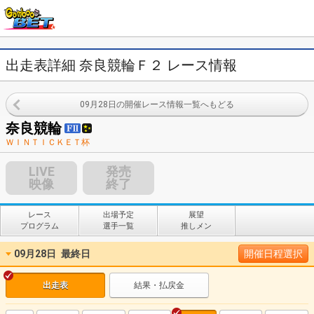
出走表詳細 奈良競輪Ｆ２ レース情報
09月28日の開催レース情報一覧へもどる
奈良競輪
ＷＩＮＴＩＣＫＥＴ杯
LIVE
発売
映像
終了
レース
出場予定
展望
プログラム
選手一覧
推しメン
09月28日
最終日
開催日程選択
出走表
結果・払戻金