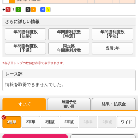
3
1
6
2
7
4
5
さらに詳しい情報
年間勝利度数
年間勝利度数
年間勝利度数
【決勝】
【特選】
【準決】
年間勝利度数
同走路
当所5年
【予選】
年間勝利度数
※各項目トップの数値は赤字で表示されます。
レース評
情報を取得できませんでした。
展開予想
オッズ
結果・払戻金
狙い目
3連単
2車単
3連複
2車複
2枠単
2枠複
ワイド