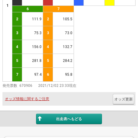
1
6
7
2
111.9
2
105.5
3
75.3
3
73.0
4
156.0
4
132.7
5
281.8
5
284.2
7
97.4
6
95.8
発売票数
670906
2021/12/02 23:33現在
オッズ情報に関するご注意
オッズ更新
出走表へもどる