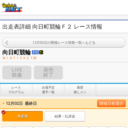
出走表詳細 向日町競輪Ｆ２ レース情報
12月02日の開催レース情報一覧へもどる
向日町競輪
ＷＩＮＴＩＣＫＥＴ杯
LIVE
発売
映像
終了
レース
出場予定
展望
プログラム
選手一覧
推しメン
12月02日
最終日
開催日程選択
出走表
結果・払戻金