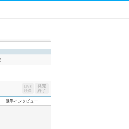
売
発売
LIVE
終了
映像
選手インタビュー