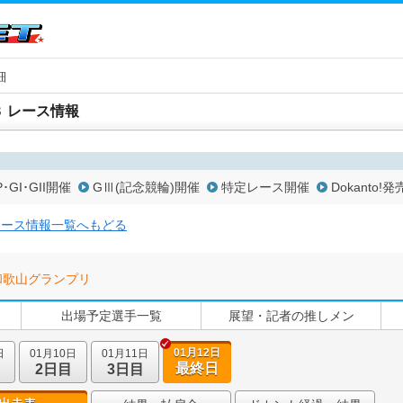
細
３ レース情報
P･GI･GII開催
GⅢ(記念競輪)開催
特定レース開催
Dokanto!発
レース情報一覧へもどる
和歌山グランプリ
出場予定選手一覧
展望・記者の推しメン
01月12日
日
01月10日
01月11日
最終日
2日目
3日目