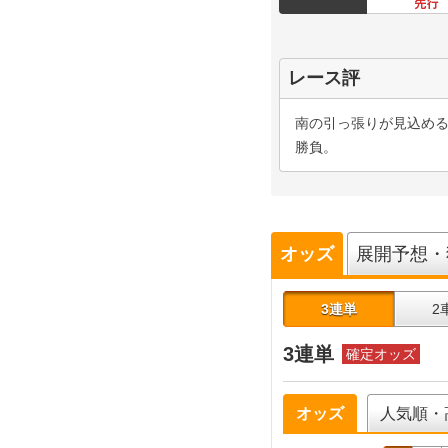
レース評
南の引っ張りが見込める
勝負。
オッズ
展開予想・
3連単
2
3連単
確定オッズ
オッズ
人気順・