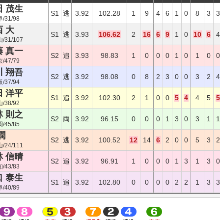
田 茂生
S1
逃
3.92
102.28
1
9
4
6
1
0
8
3
3
/31/98
 大
S1
逃
3.93
106.62
2
16
6
9
1
0
10
6
4
/31/107
藤 真一
S2
追
3.93
98.83
1
0
0
0
1
0
1
0
0
/47/79
川 翔吾
S2
逃
3.92
98.08
0
8
2
3
0
0
3
2
4
/37/94
田 洋平
S1
追
3.92
102.30
2
1
0
0
5
4
4
5
5
/38/92
林 則之
S2
両
3.92
96.15
0
0
0
1
3
0
3
1
1
/45/85
潤
S2
逃
3.92
100.52
12
14
6
2
0
0
5
3
2
/24/111
林 信晴
S2
追
3.92
96.91
1
0
0
0
1
3
1
3
0
/43/83
口 泰生
S1
追
3.92
102.80
0
0
0
0
2
2
1
3
3
/40/89