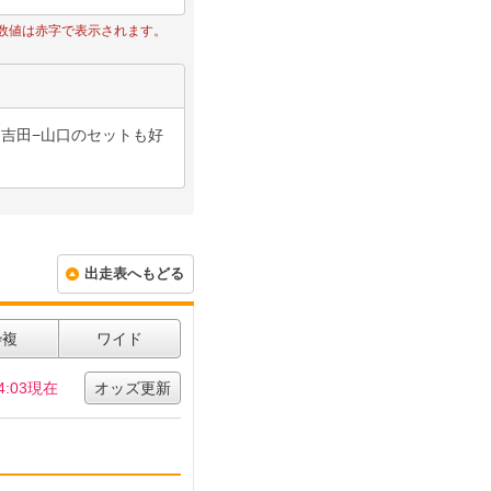
数値は赤字で表示されます。
吉田−山口のセットも好
出走表へもどる
枠複
ワイド
14:03現在
オッズ更新