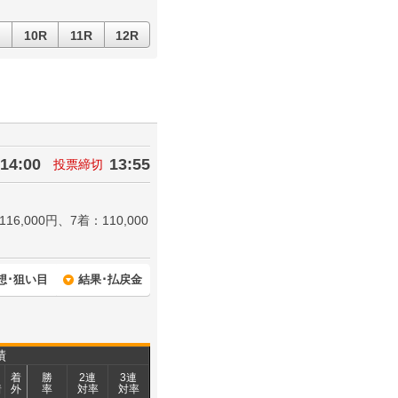
10R
11R
12R
14:00
13:55
投票締切
16,000円、7着：110,000
想･狙い目
結果･払戻金
績
着
勝
2連
3連
着
外
率
対率
対率