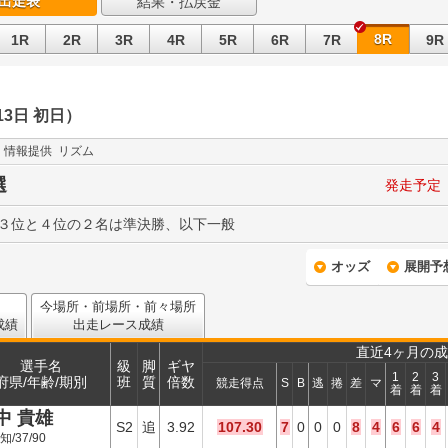
出走表
結果・払戻金
8R
1R
2R
3R
4R
5R
6R
7R
9R
13日 初日）
情報提供
リズム
選
発走予定
３位と４位の２名は準決勝、以下一般
オッズ
展開予
今場所・前場所・前々場所
成績
出走レース成績
直近4ヶ月の
選手名
級
脚
ギヤ
1
2
3
府県/年齢/期別
班
質
倍数
競走得点
S
B
逃
捲
差
マ
着
着
着
中 貴雄
S2
追
3.92
107.30
7
0
0
0
8
4
6
6
4
/37/90