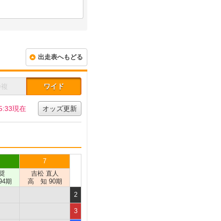
出走表へもどる
枠複
ワイド
15:33現在
オッズ更新
7
奨
吉松 直人
94期
高 知 90期
2
3