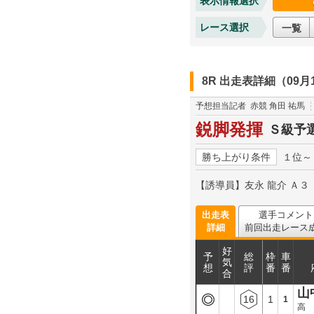
表示情報選択
レース選択
一覧
8R 出走表詳細（09月
予想担当記者
赤競 角田 祐馬
鋭脚発揮
Ｓ級予
勝ち上がり条件
１位～
【誘導員】友永 龍介 Ａ３
出走表
選手コメント
詳細
前回出走レース
好
予
総
枠
車
気
想
評
番
番
合
山
16
1
1
高 知