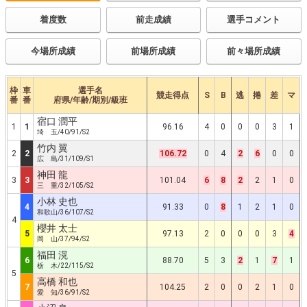
着度数
前走成績
選手コメント
今場所成績
前場所成績
前々場所成績
枠
車
選手名
競走得点
S
B
逃
捲
差
マ
番
番
府県/年齢/期別/級班
宿口 潤平
1
1
96.16
4
0
0
0
3
1
埼 玉/40/91/S2
竹内 翼
2
2
106.72
0
4
2
6
0
0
広 島/31/109/S1
神田 龍
3
3
101.04
6
8
2
2
1
0
三 重/32/105/S2
小林 史也
4
91.33
0
8
1
2
1
0
和歌山/36/107/S2
4
櫻井 太士
5
97.13
2
0
0
0
3
4
岡 山/37/94/S2
福田 滉
6
88.70
5
3
2
1
7
1
栃 木/22/115/S2
5
高橋 和也
7
104.25
2
0
0
2
1
0
愛 知/36/91/S2