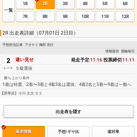
1R
2R
3R
4R
5R
6R
一覧
7R
8R
9R
10R
11R
12R
2R 出走表詳細（07月01日 2日目）
予想担当記者
アオケイ 梅田 浩行
情報提供
競輪毎日
2
違い見せ
発走予定
11:16
投票締切
11:11
Ｓ級選抜
レース
勝ち上がり条件
1着は特選、2着〜3着と4着3名は選抜、4着2名と5着〜9着は一般へ
【誘導員】小川 丈太 Ｓ２
基本情報
予想/ギヤ比
連対率