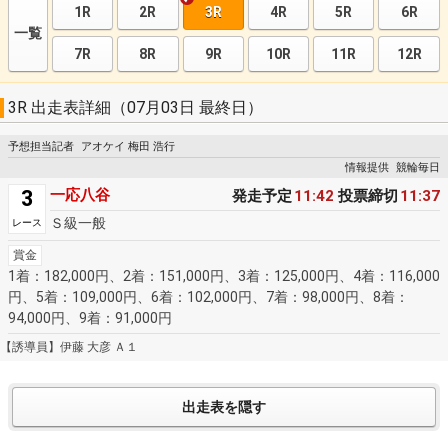
1R
2R
3R
4R
5R
6R
一覧
7R
8R
9R
10R
11R
12R
3R 出走表詳細（07月03日 最終日）
予想担当記者
アオケイ 梅田 浩行
情報提供
競輪毎日
3
一応八谷
発走予定
11:42
投票締切
11:37
Ｓ級一般
レース
賞金
1着：182,000円、2着：151,000円、3着：125,000円、4着：116,000
円、5着：109,000円、6着：102,000円、7着：98,000円、8着：
94,000円、9着：91,000円
【誘導員】伊藤 大彦 Ａ１