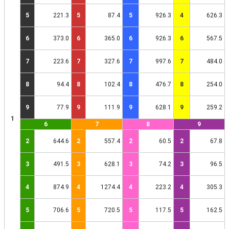
5
221.3
5
87.4
5
926.3
4
626.3
6
373.0
6
365.0
6
926.3
6
567.5
7
223.6
7
327.6
7
997.6
7
484.0
8
94.4
8
102.4
8
476.7
8
254.0
9
77.9
9
111.9
9
628.1
9
259.2
1
6
7
8
9
2
644.6
2
557.4
2
60.5
2
67.8
3
491.5
3
628.1
3
74.2
3
96.5
4
874.9
4
1274.4
4
223.2
4
305.3
5
706.6
5
720.5
5
117.5
5
162.5