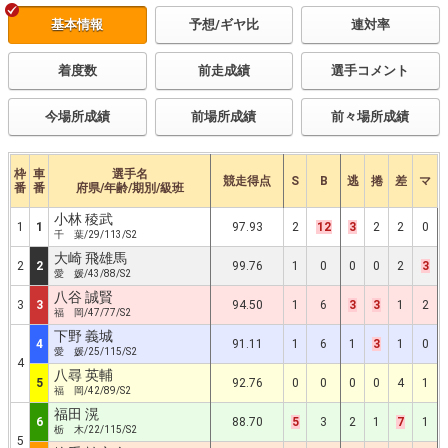
基本情報
予想/ギヤ比
連対率
着度数
前走成績
選手コメント
今場所成績
前場所成績
前々場所成績
枠
車
選手名
競走得点
S
B
逃
捲
差
マ
番
番
府県/年齢/期別/級班
小林 稜武
1
1
97.93
2
12
3
2
2
0
千 葉/29/113/S2
大崎 飛雄馬
2
2
99.76
1
0
0
0
2
3
愛 媛/43/88/S2
八谷 誠賢
3
3
94.50
1
6
3
3
1
2
福 岡/47/77/S2
下野 義城
4
91.11
1
6
1
3
1
0
愛 媛/25/115/S2
4
八尋 英輔
5
92.76
0
0
0
0
4
1
福 岡/42/89/S2
福田 滉
6
88.70
5
3
2
1
7
1
栃 木/22/115/S2
5