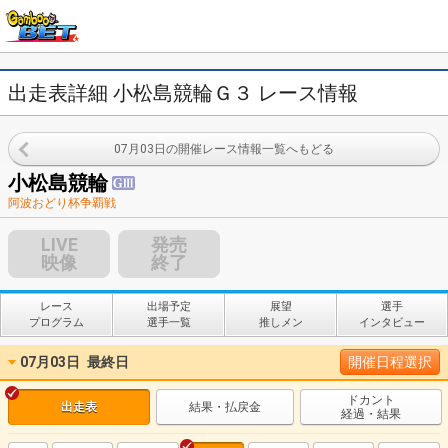
出走表詳細 小松島競輪Ｇ３ レース情報
07月03日の開催レース情報一覧へもどる
小松島競輪
阿波おどり杯争覇戦
LIVE
発売
映像
終了
レース
出場予定
展望
選手
プログラム
選手一覧
推しメン
インタビュー
07月03日
最終日
開催日程選択
ドカント
出走表
結果・払戻金
経過・結果