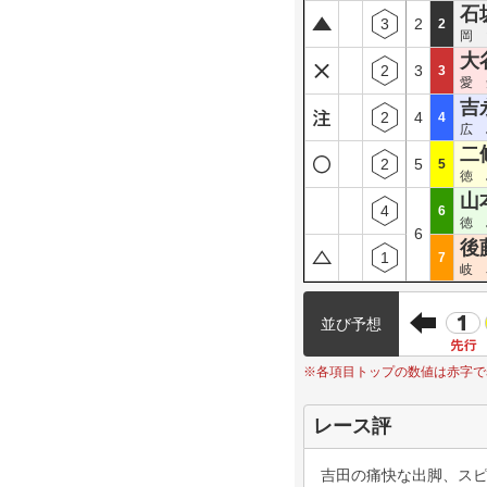
石
3
2
2
岡 山
大
2
3
3
愛 知
吉
2
4
4
広 島
二
2
5
5
徳 島
山
4
6
徳 島
6
後
1
7
岐 阜
並び予想
※各項目トップの数値は赤字で
レース評
吉田の痛快な出脚、スピ