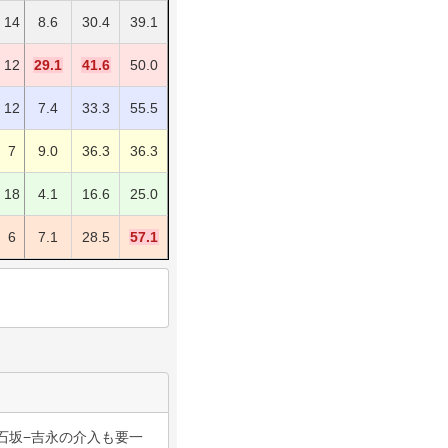
14
8.6
30.4
39.1
12
29.1
41.6
50.0
12
7.4
33.3
55.5
7
9.0
36.3
36.3
18
4.1
16.6
25.0
6
7.1
28.5
57.1
石坂−吉永の介入も要一