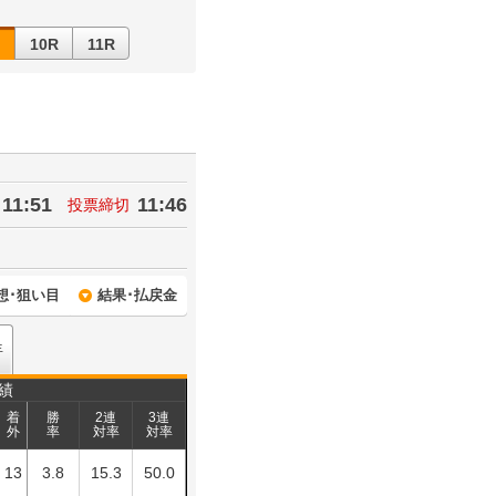
10R
11R
11:51
11:46
投票締切
想･狙い目
結果･払戻金
年
績
着
勝
2連
3連
外
率
対率
対率
13
3.8
15.3
50.0