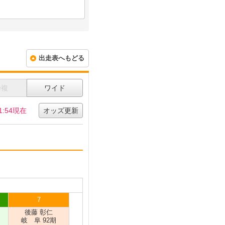
出走表へもどる
枠複
ワイド
11:54現在
オッズ更新
7
後藤 彰仁
岐 阜 92期