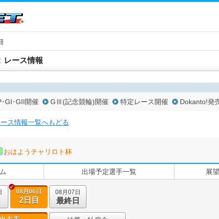
細
２ レース情報
P･GI･GII開催
GⅢ(記念競輪)開催
特定レース開催
Dokanto!発
レース情報一覧へもどる
おはようチャリロト杯
ム
出場予定選手一覧
展
08月06日
日
08月07日
2日目
最終日