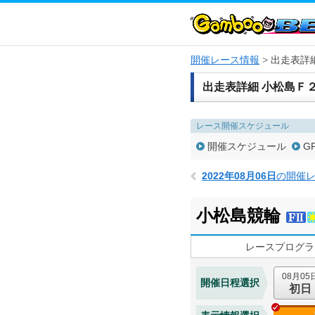
開催レース情報
出走表詳
出走表詳細 小松島Ｆ
レース開催スケジュール
開催スケジュール
G
2022年08月06日
の開催
小松島競輪
レースプログラ
08月05
開催日程選択
初日