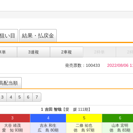
狙い目
結果・払戻金
車単
3連複
2車複
2枠単
2
発売票数：100433
2022/08/06 
高配当順
3
4
5
6
7
1
吉田 智哉
【愛 媛 111期】
3
4
5
6
大谷 靖茂
吉永 和生
二條 祐也
山本 宏明
愛 知 93期
広 島 80期
徳 島 97期
徳 島 83期