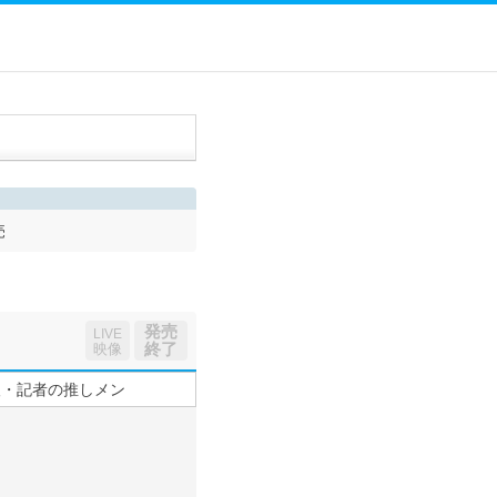
売
発売
LIVE
終了
映像
望・記者の推しメン