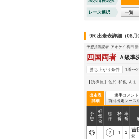
表示情報選択
レース選択
一覧
9R 出走表詳細（08月
予想担当記者
アオケイ 梅田 
四国両者
Ａ級準
勝ち上がり条件
1着〜
【誘導員】佐竹 和也 Ａ１
出走表
選手コメント
詳細
前回出走レース
好
予
総
枠
車
気
想
評
番
番
合
吉
2
1
1
愛 媛