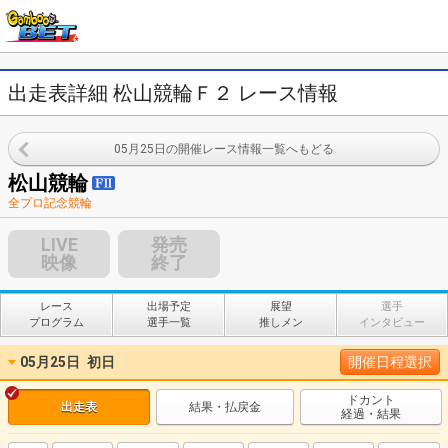
出走表詳細 松山競輪Ｆ２ レース情報
05月25日の開催レース情報一覧へもどる
松山競輪
全プロ記念競輪
LIVE
発売
映像
終了
レース
出場予定
展望
選手
プログラム
選手一覧
推しメン
インタビュー
05月25日
初日
開催日程選択
ドカント
出走表
結果・払戻金
経過・結果