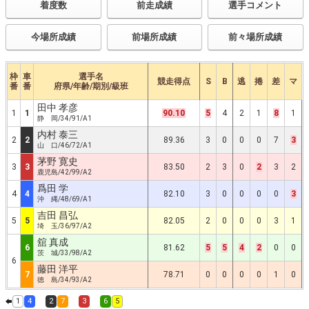
着度数
前走成績
選手コメント
今場所成績
前場所成績
前々場所成績
枠
車
選手名
競走得点
S
B
逃
捲
差
マ
番
番
府県/年齢/期別/級班
田中 孝彦
1
1
90.10
5
4
2
1
8
1
静 岡/34/91/A1
内村 泰三
2
2
89.36
3
0
0
0
7
3
山 口/46/72/A1
茅野 寛史
3
3
83.50
2
3
0
2
3
2
鹿児島/42/99/A2
爲田 学
4
4
82.10
3
0
0
0
0
3
沖 縄/48/69/A1
吉田 昌弘
5
5
82.05
2
0
0
0
3
1
埼 玉/36/97/A2
舘 真成
6
81.62
5
5
4
2
0
0
茨 城/33/98/A2
6
藤田 洋平
7
78.71
0
0
0
0
1
0
徳 島/34/93/A2
1
4
2
7
3
6
5