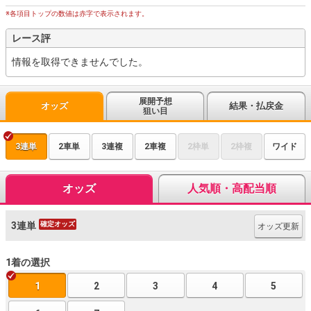
※各項目トップの数値は赤字で表示されます。
レース評
情報を取得できませんでした。
展開予想
オッズ
結果・払戻金
狙い目
3連単
2車単
3連複
2車複
2枠単
2枠複
ワイド
オッズ
人気順・高配当順
3連単
確定オッズ
オッズ更新
1着の選択
1
2
3
4
5