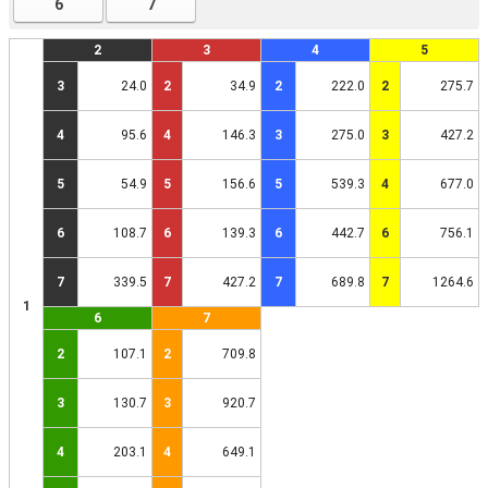
6
7
2
3
4
5
3
24.0
2
34.9
2
222.0
2
275.7
4
95.6
4
146.3
3
275.0
3
427.2
5
54.9
5
156.6
5
539.3
4
677.0
6
108.7
6
139.3
6
442.7
6
756.1
7
339.5
7
427.2
7
689.8
7
1264.6
1
6
7
2
107.1
2
709.8
3
130.7
3
920.7
4
203.1
4
649.1