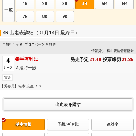
1R
2R
3R
4R
5R
6R
一覧
7R
8R
9R
4R 出走表詳細（01月14日 最終日）
予想担当記者
プロスポーツ 音無 剛
情報提供
松山競輪情報協会
4
番手有利に
発走予定
21:40
投票締切
21:35
Ａ級特一般
レース
賞金
【誘導員】松本 充生 Ａ３
基本情報
予想/ギヤ比
連対率