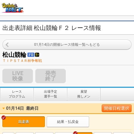
出走表詳細 松山競輪Ｆ２ レース情報
01月14日の開催レース情報一覧へもどる
松山競輪
ＴＩＰＳＴＡＲ杯争奪戦
LIVE
発売
映像
終了
レース
出場予定
展望
プログラム
選手一覧
推しメン
01月14日
最終日
開催日程選択
出走表
結果・払戻金