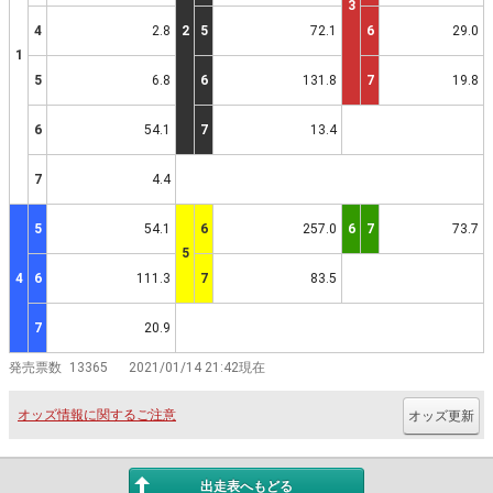
3
4
2.8
2
5
72.1
6
29.0
1
5
6.8
6
131.8
7
19.8
6
54.1
7
13.4
7
4.4
5
54.1
6
257.0
6
7
73.7
5
4
6
111.3
7
83.5
7
20.9
発売票数
13365
2021/01/14 21:42現在
オッズ情報に関するご注意
オッズ更新
出走表へもどる