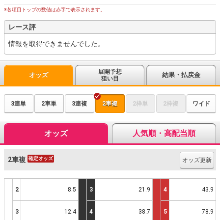
※各項目トップの数値は赤字で表示されます。
レース評
情報を取得できませんでした。
展開予想
オッズ
結果・払戻金
狙い目
3連単
2車単
3連複
2車複
2枠単
2枠複
ワイド
オッズ
人気順・高配当順
2車複
確定オッズ
オッズ更新
2
8.5
3
21.9
4
43.9
3
12.4
4
38.7
5
78.9