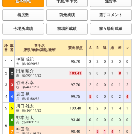
基本情報
予想/ギヤ比
連対率
着度数
前走成績
選手コメント
今場所成績
前場所成績
前々場所成績
枠
車
選手名
競走得点
S
B
逃
捲
差
マ
番
番
府県/年齢/期別/級班
伊藤 成紀
1
1
95.70
2
2
0
2
0
0
大 阪/40/90/S2
田尾 駿介
2
2
103.41
3
0
0
1
8
1
高 知/30/111/S2
竹田 和幸
3
3
97.70
2
0
0
0
1
2
岐 阜/46/78/S2
真田 晃
4
4
99.75
5
0
0
0
2
4
兵 庫/43/86/S2
川口 雄太
5
5
103.40
0
2
0
1
4
1
徳 島/26/111/S2
野本 翔太
6
93.40
0
0
0
0
0
0
高 知/38/91/S2
6
神田 龍
7
98.40
1
5
1
4
1
0
三 重/33/105/S2