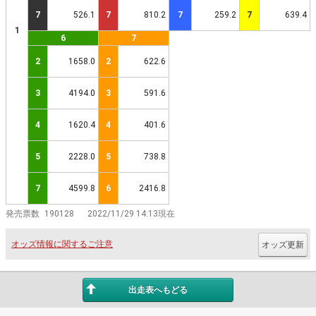
7
526.1
7
810.2
7
259.2
7
639.4
1
6
7
2
1658.0
2
622.6
3
4194.0
3
591.6
4
1620.4
4
401.6
5
2228.0
5
738.8
7
4599.8
6
2416.8
発売票数
190128
2022/11/29 14:13現在
オッズ情報に関するご注意
オッズ更新
出走表へもどる