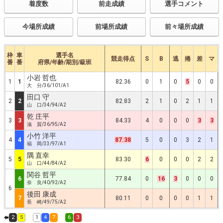
着度数
前走成績
選手コメント
今場所成績
前場所成績
前々場所成績
枠
車
選手名
競走得点
S
B
逃
捲
差
マ
番
番
府県/年齢/期別/級班
小岩 哲也
1
1
82.36
0
1
0
5
0
0
大 分/36/101/A1
田口 守
2
2
82.83
2
1
0
2
1
1
山 口/34/94/A2
乾 庄平
3
3
84.33
4
0
0
0
3
3
滋 賀/36/95/A2
小竹 洋平
4
4
87.38
5
0
0
3
2
1
福 岡/33/97/A1
隅 直幸
5
5
83.30
6
0
0
0
2
2
山 口/44/84/A2
関谷 哲平
6
77.84
0
16
3
0
0
0
奈 良/40/92/A2
6
後田 康成
7
80.11
0
0
0
0
1
1
長 崎/49/75/A2
2
5
1
4
7
6
3