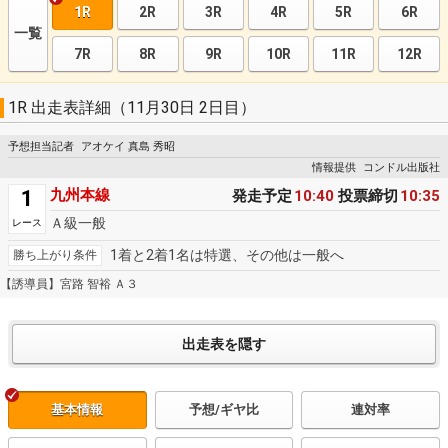
1R
2R
3R
4R
5R
6R
一覧
7R
8R
9R
10R
11R
12R
1R 出走表詳細（11月30日 2日目）
予想担当記者
アオケイ 真島 秀昭
情報提供
コンドル出版社
1
九州本線
発走予定
10:40
投票締切
10:35
Ａ級一般
レース
1着と2着1名は特選、その他は一般へ
勝ち上がり条件
【誘導員】宮路 智裕 Ａ３
基本情報
予想/ギヤ比
連対率