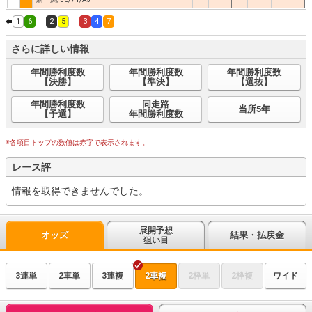
1
6
2
5
3
4
7
さらに詳しい情報
年間勝利度数
年間勝利度数
年間勝利度数
【決勝】
【準決】
【選抜】
年間勝利度数
同走路
当所5年
【予選】
年間勝利度数
※各項目トップの数値は赤字で表示されます。
レース評
情報を取得できませんでした。
展開予想
オッズ
結果・払戻金
狙い目
3連単
2車単
3連複
2車複
2枠単
2枠複
ワイド