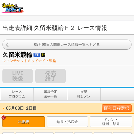
出走表詳細 久留米競輪Ｆ２ レース情報
05月08日の開催レース情報一覧へもどる
久留米競輪
ウィンチケットミッドナイト競輪
LIVE
発売
映像
終了
レース
出場予定
展望
プログラム
選手一覧
推しメン
05月08日
2日目
開催日程選択
ドカント
出走表
結果・払戻金
経過・結果