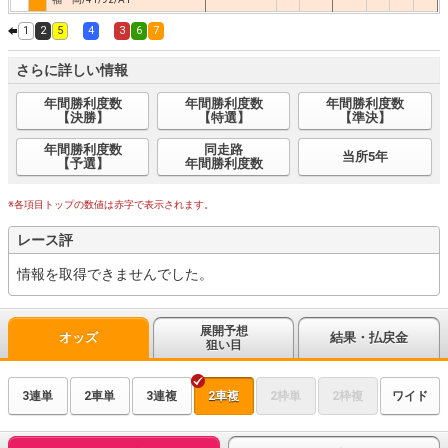
1
2
5
4
3
6
7
さらに詳しい情報
年間勝利度数
年間勝利度数
年間勝利度数
【決勝】
【特選】
【準決】
年間勝利度数
同走路
当所5年
【予選】
年間勝利度数
※各項目トップの数値は赤字で表示されます。
レース評
情報を取得できませんでした。
展開予想
オッズ
結果・払戻金
狙い目
3連単
2車単
3連複
2車複
2枠単
2枠複
ワイド