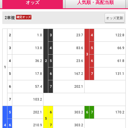
オッズ
人気順・高配当順
2車複
確定オッズ
オッズ更新
2
1.0
3
23.7
4
122.8
3
13.8
4
83.6
5
66.9
3
4
36.2
2
5
23.6
6
61.8
1
5
17.8
6
167.2
7
131.1
6
57.4
7
202.1
7
103.2
5
202.1
6
303.2
6
7
170.2
5
4
6
210.9
7
303.2