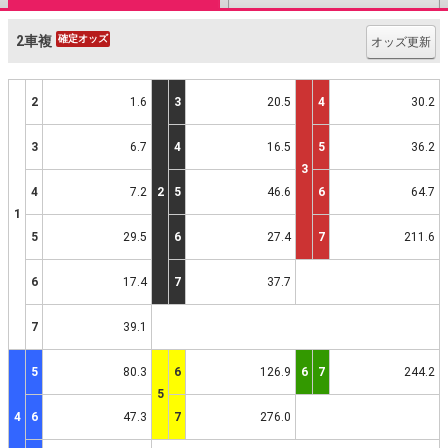
2車複
確定オッズ
オッズ更新
2
1.6
3
20.5
4
30.2
3
6.7
4
16.5
5
36.2
3
4
7.2
2
5
46.6
6
64.7
1
5
29.5
6
27.4
7
211.6
6
17.4
7
37.7
7
39.1
5
80.3
6
126.9
6
7
244.2
5
4
6
47.3
7
276.0