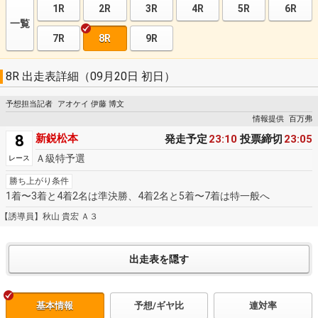
1R
2R
3R
4R
5R
6R
一覧
7R
8R
9R
8R 出走表詳細（09月20日 初日）
予想担当記者
アオケイ 伊藤 博文
情報提供
百万弗
8
新鋭松本
発走予定
23:10
投票締切
23:05
Ａ級特予選
レース
勝ち上がり条件
1着〜3着と4着2名は準決勝、4着2名と5着〜7着は特一般へ
【誘導員】秋山 貴宏 Ａ３
基本情報
予想/ギヤ比
連対率