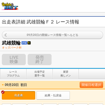
出走表詳細 武雄競輪Ｆ２ レース情報
09月20日の開催レース情報一覧へもどる
武雄競輪
オッズパーク杯
LIVE
発売
映像
終了
レース
出場予定
展望
プログラム
選手一覧
推しメン
09月20日
初日
開催日程選択
出走表
結果・払戻金