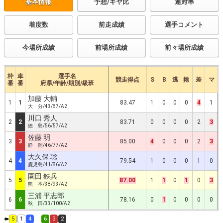
基本情報
予想/ギヤ比
連対率
着度数
前走成績
選手コメント
今場所成績
前場所成績
前々場所成績
枠
車
選手名
競走得点
S
B
逃
捲
差
マ
番
番
府県/年齢/期別/級班
加藤 大輔
1
1
83.47
1
0
0
0
4
1
大 分/43/87/A2
川口 秀人
2
2
83.71
0
0
0
0
2
3
徳 島/56/57/A2
佐藤 明
3
3
85.00
4
0
0
0
2
3
静 岡/46/77/A2
大久保 聡
4
4
79.54
1
0
0
0
1
0
鹿児島/41/86/A2
園田 鉄兵
5
5
87.00
1
1
0
1
0
3
熊 本/38/93/A2
三浦 平志郎
6
6
78.16
0
1
0
0
0
0
秋 田/33/100/A2
5
1
4
6
3
2