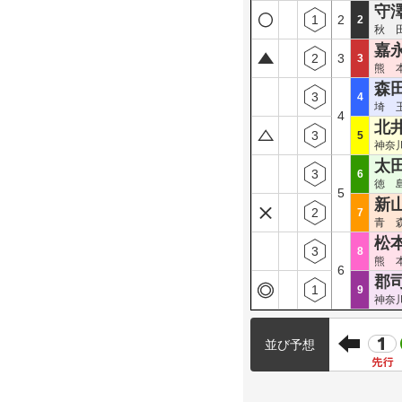
守澤
1
2
2
秋 田
嘉永
2
3
3
熊 本/
森田
3
4
埼 玉/
4
北井
3
5
神奈川/
太田
3
6
徳 島/
5
新山
2
7
青 森/
松
3
8
熊 本/
6
郡司
1
9
神奈川
並び予想