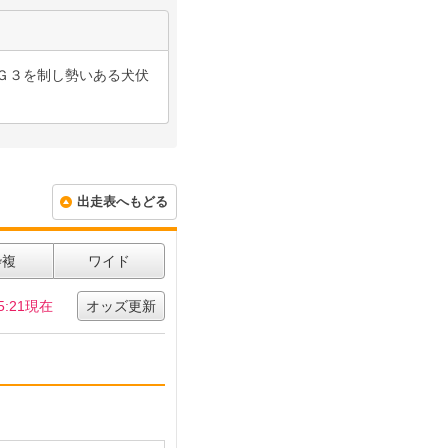
Ｇ３を制し勢いある犬伏
出走表へもどる
枠複
ワイド
15:21現在
オッズ更新