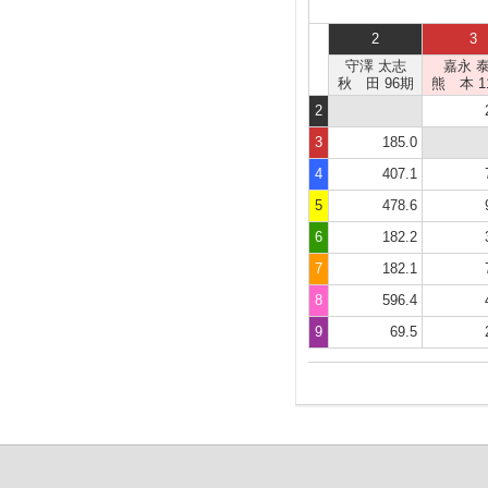
2
3
守澤 太志
嘉永 
秋 田 96期
熊 本 1
2
3
185.0
4
407.1
5
478.6
6
182.2
7
182.1
8
596.4
9
69.5