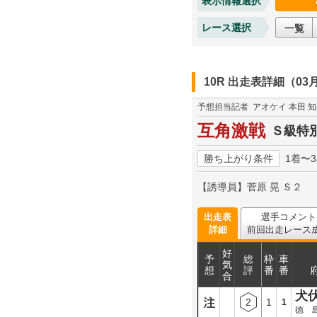
表示情報選択
レース選択
一覧
10R 出走表詳細（03
予想担当記者
アオケイ 本田 
互角激戦
Ｓ級特
勝ち上がり条件
1着〜
【誘導員】菅原 晃 Ｓ２
出走表
選手コメント
詳細
前回出走レース
好
予
総
枠
車
気
想
評
番
番
合
犬伏
2
1
1
徳 島/