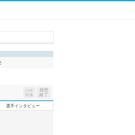
売
発売
LIVE
終了
映像
選手インタビュー