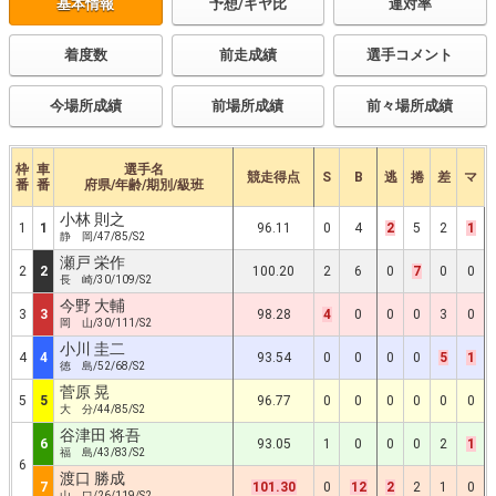
基本情報
予想/ギヤ比
連対率
着度数
前走成績
選手コメント
今場所成績
前場所成績
前々場所成績
枠
車
選手名
競走得点
S
B
逃
捲
差
マ
番
番
府県/年齢/期別/級班
小林 則之
1
1
96.11
0
4
2
5
2
1
静 岡/47/85/S2
瀬戸 栄作
2
2
100.20
2
6
0
7
0
0
長 崎/30/109/S2
今野 大輔
3
3
98.28
4
0
0
0
3
0
岡 山/30/111/S2
小川 圭二
4
4
93.54
0
0
0
0
5
1
徳 島/52/68/S2
菅原 晃
5
5
96.77
0
0
0
0
0
0
大 分/44/85/S2
谷津田 将吾
6
93.05
1
0
0
0
2
1
福 島/43/83/S2
6
渡口 勝成
7
101.30
0
12
2
2
1
0
山 口/26/119/S2