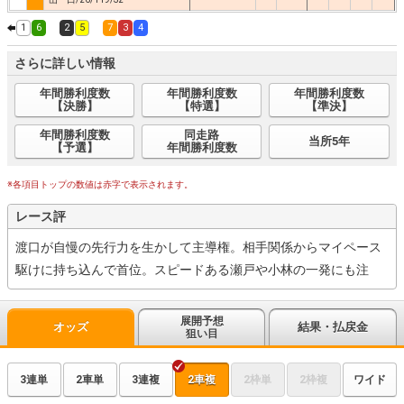
1
6
2
5
7
3
4
さらに詳しい情報
年間勝利度数
年間勝利度数
年間勝利度数
【決勝】
【特選】
【準決】
年間勝利度数
同走路
当所5年
【予選】
年間勝利度数
※各項目トップの数値は赤字で表示されます。
レース評
渡口が自慢の先行力を生かして主導権。相手関係からマイペース
駆けに持ち込んで首位。スピードある瀬戸や小林の一発にも注
展開予想
オッズ
結果・払戻金
狙い目
3連単
2車単
3連複
2車複
2枠単
2枠複
ワイド