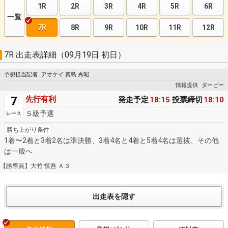
1R
2R
3R
4R
5R
6R
一覧
7R
8R
9R
10R
11R
12R
7R 出走表詳細（09月19日 初日）
予想担当記者
アオケイ 真島 秀昭
情報提供
ダービー
7
先行有利
発走予定
18:15
投票締切
18:10
Ｓ級予選
レース
勝ち上がり条件
1着〜2着と3着2名は準決勝、3着4名と4着と5着4名は選抜、その他
は一般へ
【誘導員】大竹 慎吾 Ａ３