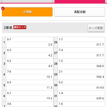
人気順
高配当順
2車単
確定オッズ
オッズ更新
6-7
1-7
1
26
2.0
511.7
6-3
7-4
2
27
4.2
511.7
6-2
1-2
3
28
4.9
568.5
7-6
2-1
4
29
10.1
590.4
6-5
5-2
5
30
11.3
614.0
6-1
1-4
6
31
19.2
639.6
3-6
1-5
7
32