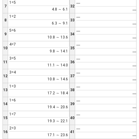
1=5
----
7
32
4.8 ～ 6.1
----
1=2
----
8
33
6.3 ～ 9.1
----
5=6
----
9
34
10.8 ～ 13.6
----
4=7
----
10
35
9.8 ～ 14.1
----
3=5
----
11
36
11.1 ～ 14.0
----
3=4
----
12
37
10.8 ～ 14.6
----
1=3
----
13
38
17.2 ～ 18.4
----
1=6
----
14
39
19.4 ～ 20.6
----
1=7
----
15
40
19.3 ～ 22.1
----
2=3
----
16
41
17.1 ～ 23.6
----