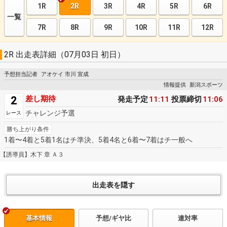
1R
2R
3R
4R
5R
6R
一覧
7R
8R
9R
10R
11R
12R
2R 出走表詳細（07月03日 初日）
予想担当記者
アオケイ 市川 宣成
情報提供
新潟スポーツ
2
差し期待
発走予定
11:11
投票締切
11:06
チャレンジ予選
レース
勝ち上がり条件
1着〜4着と5着1名はチ準決、5着4名と6着〜7着はチ一般へ
【誘導員】木下 章 Ａ３
基本情報
予想/ギヤ比
連対率