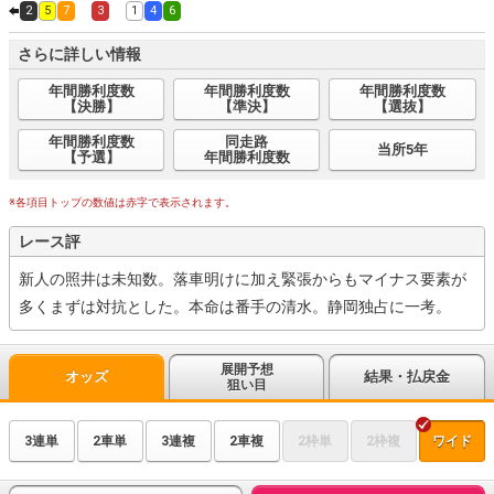
2
5
7
3
1
4
6
さらに詳しい情報
年間勝利度数
年間勝利度数
年間勝利度数
【決勝】
【準決】
【選抜】
年間勝利度数
同走路
当所5年
【予選】
年間勝利度数
※各項目トップの数値は赤字で表示されます。
レース評
新人の照井は未知数。落車明けに加え緊張からもマイナス要素が
多くまずは対抗とした。本命は番手の清水。静岡独占に一考。
展開予想
オッズ
結果・払戻金
狙い目
3連単
2車単
3連複
2車複
2枠単
2枠複
ワイド