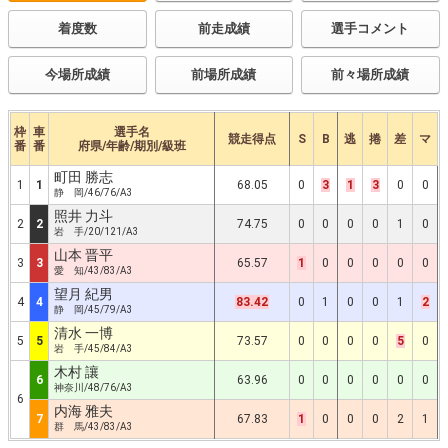
着度数
前走成績
選手コメント
今場所成績
前場所成績
前々場所成績
枠
車
選手名
競走得点
S
B
逃
捲
差
マ
番
番
府県/年齢/期別/級班
町田 勝志
1
1
68.05
0
3
1
3
0
0
静 岡/46/76/A3
照井 力斗
2
2
74.75
0
0
0
0
1
0
岩 手/20/121/A3
山本 晋平
3
3
65.57
1
0
0
0
0
0
愛 知/43/83/A3
望月 紀男
4
4
83.42
0
1
0
0
1
2
静 岡/45/79/A3
清水 一博
5
5
73.57
0
0
0
0
5
0
岩 手/45/84/A3
木村 讓
6
63.96
0
0
0
0
0
0
神奈川/48/76/A3
6
内海 雅夫
7
67.83
1
0
0
0
2
1
群 馬/43/83/A3