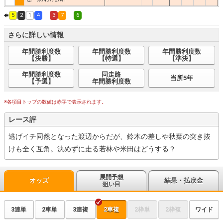
5
2
1
4
3
7
6
さらに詳しい情報
年間勝利度数
年間勝利度数
年間勝利度数
【決勝】
【特選】
【準決】
年間勝利度数
同走路
当所5年
【予選】
年間勝利度数
※各項目トップの数値は赤字で表示されます。
レース評
逃げイチ同然となった渡辺からだが、鈴木の差しや秋葉の突き抜
けも全く互角。決めずに走る若林や米田はどうする？
展開予想
オッズ
結果・払戻金
狙い目
3連単
2車単
3連複
2車複
2枠単
2枠複
ワイド