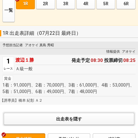
1R
2R
3R
4R
5R
6R
一覧
1R 出走表詳細（07月22日 最終日）
予想担当記者
アオケイ 真島 秀昭
情報提供
アオケイ
1
渡辺１勝
発走予定
08:30
投票締切
08:25
Ａ級一般
レース
賞金
1着：91,000円、2着：70,000円、3着：61,000円、4着：53,000円、
5着：51,000円、6着：49,000円、7着：48,000円
【誘導員】橋本 紀彰 Ａ２