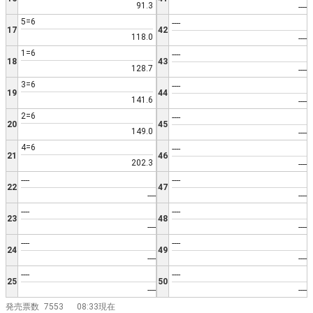
91.3
----
5=6
----
17
42
118.0
----
1=6
----
18
43
128.7
----
3=6
----
19
44
141.6
----
2=6
----
20
45
149.0
----
4=6
----
21
46
202.3
----
----
----
22
47
----
----
----
----
23
48
----
----
----
----
24
49
----
----
----
----
25
50
----
----
発売票数
7553
08:33現在