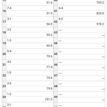
15
40
51.6
759.2
7-4
6-4
16
41
51.9
833.9
3-1
6-3
17
42
56.0
978.2
3-2
----
18
43
59.2
----
1-3
----
19
44
66.8
----
5-4
----
20
45
70.6
----
4-2
----
21
46
77.4
----
1-5
----
22
47
79.6
----
2-3
----
23
48
79.8
----
1-2
----
24
49
101.5
----
2-1
----