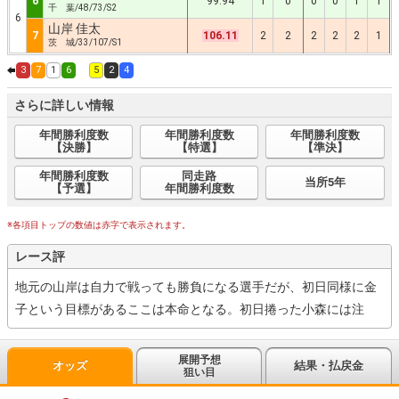
6
99.94
1
0
0
0
1
1
千 葉/48/73/S2
6
山岸 佳太
7
106.11
2
2
2
2
2
1
茨 城/33/107/S1
3
7
1
6
5
2
4
さらに詳しい情報
年間勝利度数
年間勝利度数
年間勝利度数
【決勝】
【特選】
【準決】
年間勝利度数
同走路
当所5年
【予選】
年間勝利度数
※各項目トップの数値は赤字で表示されます。
レース評
地元の山岸は自力で戦っても勝負になる選手だが、初日同様に金
子という目標があるここは本命となる。初日捲った小森には注
展開予想
オッズ
結果・払戻金
狙い目