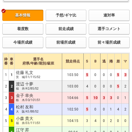
基本情報
予想/ギヤ比
連対率
着度数
前走成績
選手コメント
今場所成績
前場所成績
前々場所成績
枠
車
選手名
競走得点
S
B
逃
捲
差
マ
番
番
府県/年齢/期別/級班
佐藤 礼文
1
1
103.50
5
0
0
0
5
3
茨 城/31/115/S2
渡辺 十夢
2
2
103.00
4
0
0
0
5
2
福 井/42/85/S2
金子 幸央
3
3
104.66
5
10
3
3
0
1
栃 木/30/101/S1
松村 友和
4
4
102.50
5
0
0
1
4
2
大 阪/43/88/S2
小森 貴大
5
5
104.15
3
4
0
2
0
0
福 井/33/111/S1
江守 昇