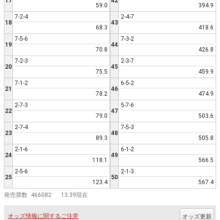
17
42
59.0
394.9
7-2-4
2-4-7
18
43
68.3
418.6
7-5-6
7-3-2
19
44
70.8
426.8
7-2-3
2-3-7
20
45
75.5
459.9
7-1-2
6-5-2
21
46
78.2
474.9
2-7-3
5-7-6
22
47
79.0
503.6
2-7-4
7-5-3
23
48
89.3
505.8
2-1-6
6-1-2
24
49
118.1
566.5
2-5-6
2-1-3
25
50
123.4
567.4
発売票数
466082
13:39現在
オッズ情報に関するご注意
オッズ更新