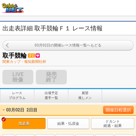
出走表詳細 取手競輪Ｆ１ レース情報
03月02日の開催レース情報一覧へもどる
取手競輪
関東カップ・報知新聞社杯
LIVE
発売
映像
終了
レース
出場予定
展望
プログラム
選手一覧
推しメン
03月02日
2日目
開催日程選択
ドカント
出走表
結果・払戻金
経過・結果