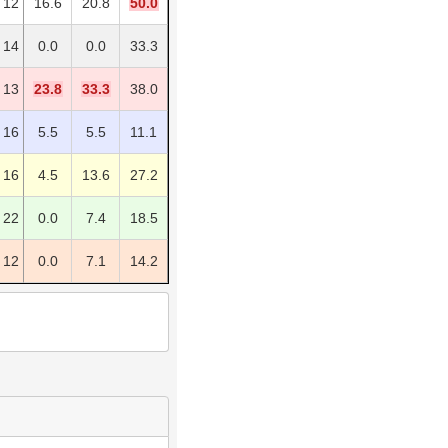
12
16.6
20.8
50.0
14
0.0
0.0
33.3
13
23.8
33.3
38.0
16
5.5
5.5
11.1
16
4.5
13.6
27.2
22
0.0
7.4
18.5
12
0.0
7.1
14.2