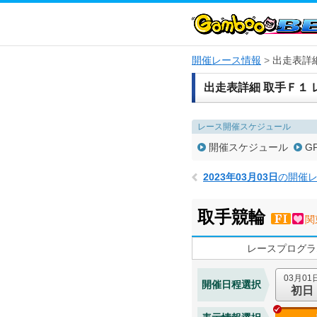
開催レース情報
出走表詳
出走表詳細 取手Ｆ１ 
レース開催スケジュール
開催スケジュール
G
2023年03月03日
の開催
取手競輪
関
レースプログラ
03月01
開催日程選択
初日