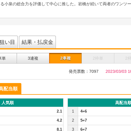
きる小泉の総合力を評価して中心に推した。岩橋が続いて両者のワンツ
狙い目
結果・払戻金
車単
3連複
2車複
2枠単
2
発売票数：7097
2023/03/03 
高配当順
人気順
高配当
2.1
1
4=6
4.2
2
5=7
8.1
3
6=7