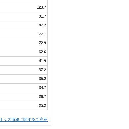
123.7
91.7
87.2
77.1
72.9
62.6
41.9
37.2
35.2
34.7
26.7
25.2
18.7
オッズ情報に関するご注意
15.5