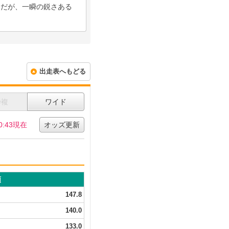
ーだが、一瞬の鋭さある
出走表へもどる
枠複
ワイド
10:43現在
オッズ更新
順
147.8
140.0
133.0