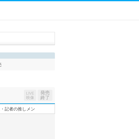
売
発売
LIVE
終了
映像
望・記者の推しメン