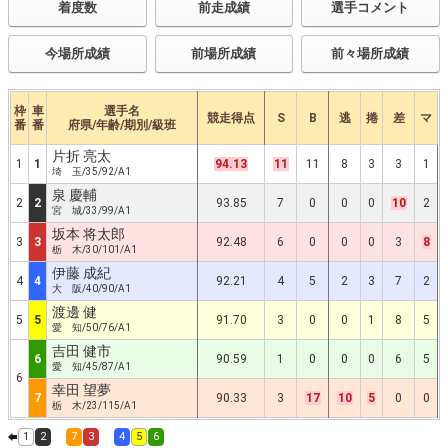
着度数
前走成績
選手コメント
今場所成績
前場所成績
前々場所成績
枠
車
選手名
競走得点
S
B
逃
捲
差
マ
番
番
府県/年齢/期別/級班
片折 亮太
1
1
94.13
11
11
8
3
3
1
埼 玉/35/92/A1
泉 慶輔
2
2
93.85
7
0
0
0
10
2
宮 城/33/99/A1
坂本 将太郎
3
3
92.48
6
0
0
0
3
8
栃 木/30/101/A1
伊藤 成紀
4
4
92.21
4
5
2
3
7
2
大 阪/40/90/A1
渡邊 健
5
5
91.70
3
0
0
1
8
5
愛 知/50/76/A1
吉田 健市
6
90.59
1
0
0
0
6
5
愛 知/45/87/A1
6
幸田 望夢
7
90.33
3
17
10
5
0
0
栃 木/23/115/A1
1
2
7
3
4
5
6