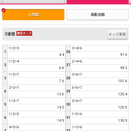
人気順
高配当順
3連複
確定オッズ
オッズ更新
1=2=3
3=4=6
1
26
4.4
91.0
1=2=4
2=4=6
2
27
6.6
98.2
1=2=7
3=6=7
3
28
7.6
101.6
2=3=7
5=6=7
4
29
13.6
120.4
1=3=7
2=6=7
5
30
14.2
126.5
1=2=5
1=5=6
6
31
14.9
130.9
4=5=6
1=3=6
7
32