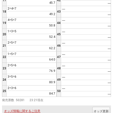
17
42
45.7
----
2=4=7
----
18
43
49.2
----
4=5=7
----
19
44
50.8
----
1=3=5
----
20
45
52.4
----
2=5=7
----
21
46
62.2
----
1=5=7
----
22
47
64.0
----
2=5=6
----
23
48
76.9
----
3=5=6
----
24
49
80.9
----
2=3=6
----
25
50
84.7
----
発売票数
50281
23:21現在
オッズ情報に関するご注意
オッズ更新