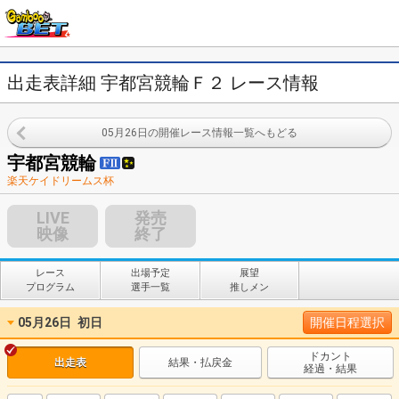
出走表詳細 宇都宮競輪Ｆ２ レース情報
05月26日の開催レース情報一覧へもどる
宇都宮競輪
楽天ケイドリームス杯
LIVE
発売
映像
終了
レース
出場予定
展望
プログラム
選手一覧
推しメン
05月26日
初日
開催日程選択
ドカント
出走表
結果・払戻金
経過・結果