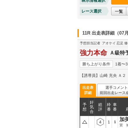
表示情報選択
レース選択
一覧
11R 出走表詳細（07
予想担当記者
アオケイ 忍足 
強力本命
Ａ級特
勝ち上がり条件
1着〜
【誘導員】山崎 充央 Ａ２
出走表
選手コメント
詳細
前回出走レース
好
予
総
枠
車
気
想
評
番
番
合
加
4
1
1
宮 城