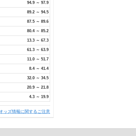
94.9 ～ 97.9
89.2 ～ 94.5
87.5 ～ 89.6
80.4 ～ 85.2
13.3 ～ 67.3
61.3 ～ 63.9
11.0 ～ 51.7
8.4 ～ 41.4
32.0 ～ 34.5
20.9 ～ 21.8
4.3 ～ 19.9
4.1 ～ 18.5
オッズ情報に関するご注意
3.2 ～ 16.2
1.8 ～ 8.8
1.9 ～ 8.3