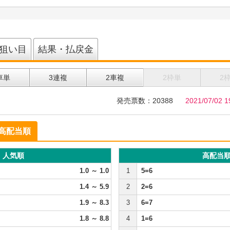
狙い目
結果・払戻金
車単
3連複
2車複
2枠単
2
発売票数：20388
2021/07/02 
高配当順
人気順
高配当
1.0 ～ 1.0
1
5=6
1.4 ～ 5.9
2
2=6
1.9 ～ 8.3
3
6=7
1.8 ～ 8.8
4
1=6