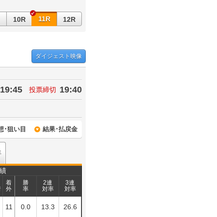
11R
10R
12R
ダイジェスト
映像
19:45
19:40
投票締切
想･狙い目
結果･払戻金
年
績
着
勝
2連
3連
着
外
率
対率
対率
11
0.0
13.3
26.6