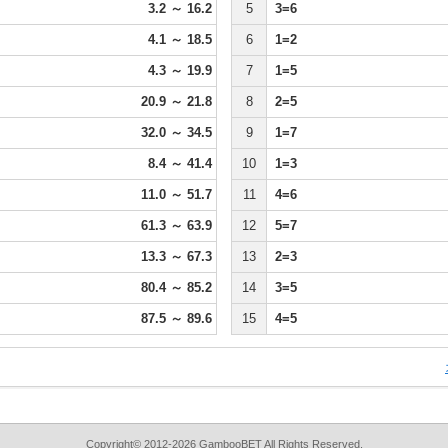
3.2 ～ 16.2
5
3=6
4.1 ～ 18.5
6
1=2
4.3 ～ 19.9
7
1=5
20.9 ～ 21.8
8
2=5
32.0 ～ 34.5
9
1=7
8.4 ～ 41.4
10
1=3
11.0 ～ 51.7
11
4=6
61.3 ～ 63.9
12
5=7
13.3 ～ 67.3
13
2=3
80.4 ～ 85.2
14
3=5
87.5 ～ 89.6
15
4=5
89.2 ～ 94.5
16
1=4
94.9 ～ 97.9
17
3=7
114.1 ～ 115.8
18
2=7
29.6 ～ 145.2
19
3=4
Copyright© 2012-2026 GambooBET All Rights Reserved.