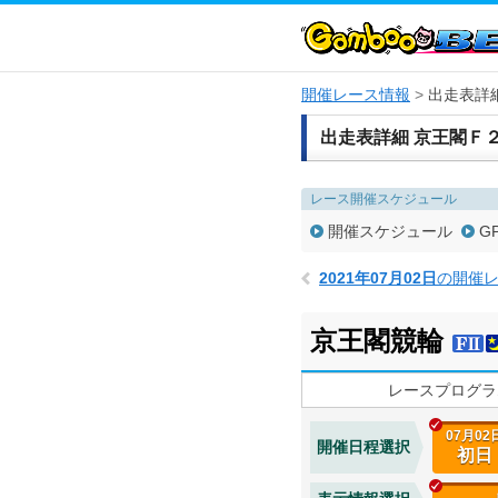
開催レース情報
出走表詳
出走表詳細 京王閣Ｆ
レース開催スケジュール
開催スケジュール
G
2021年07月02日
の開催
京王閣競輪
レースプログラ
07月02
開催日程選択
初日