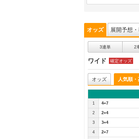
オッズ
展開予想・
3連単
2
ワイド
確定オッズ
オッズ
人気順・
1
4=7
2
2=4
3
3=4
4
2=7