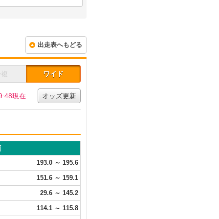
出走表へもどる
枠複
ワイド
19:48現在
オッズ更新
順
193.0 ～ 195.6
151.6 ～ 159.1
29.6 ～ 145.2
114.1 ～ 115.8