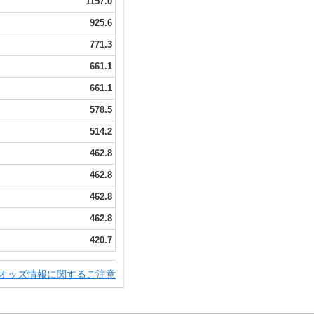
1157.0
925.6
771.3
661.1
661.1
578.5
514.2
462.8
462.8
462.8
462.8
420.7
308.5
オッズ情報に関するご注意
308.5
272.2