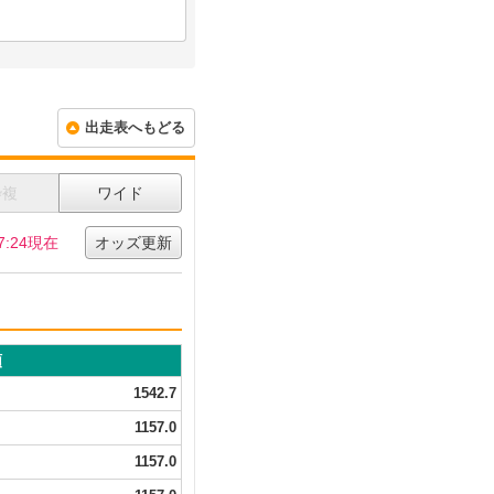
出走表へもどる
枠複
ワイド
17:24現在
オッズ更新
順
1542.7
1157.0
1157.0