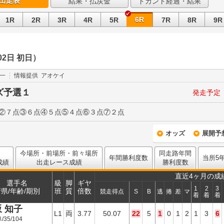
出走表
結果・払戻金
ドカント経過・結果
6R
1R
2R
3R
4R
5R
7R
8R
9R
02日 初日）
修一
情報提供
アオケイ
ズ予選１
発走予定
②７点③６点④５点⑤４点⑥３点⑦２点
オッズ
展開予
今場所・前場所・前々場所
同走路年間
年間勝利度数
当所5
成績
出走レース成績
勝利度数
直近4ヶ月の成
選手名
級
脚
ギヤ
1
2
3
県/年齢/期別
班
質
倍数
競走得点
S
B
逃
捲
差
マ
着
着
着
 知子
L1
両
3.77
50.07
22
5
1
0
1
2
1
3
6
35/104