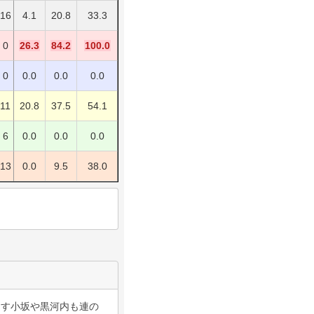
16
4.1
20.8
33.3
0
26.3
84.2
100.0
0
0.0
0.0
0.0
11
20.8
37.5
54.1
6
0.0
0.0
0.0
13
0.0
9.5
38.0
出す小坂や黒河内も連の