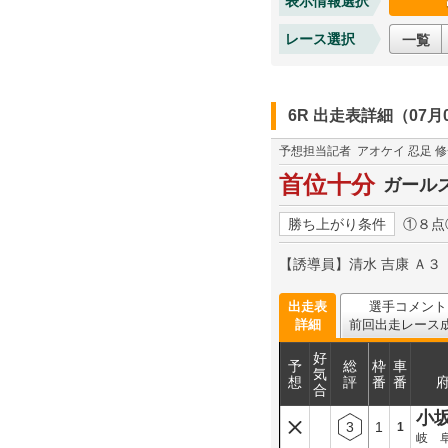
表示情報選択
レース選択
一覧
6R 出走表詳細（07月
予想担当記者
アオケイ 忍足 
首位十分
ガール
勝ち上がり条件
①８点
【誘導員】清水 吉康 Ａ３
出走表
選手コメント
詳細
前回出走レース
好
予
総
枠
車
気
想
評
番
番
府
合
小坂
3
1
1
岐 阜/