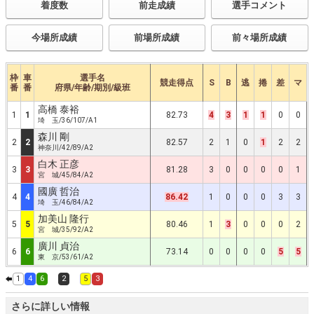
着度数
前走成績
選手コメント
今場所成績
前場所成績
前々場所成績
枠
車
選手名
競走得点
S
B
逃
捲
差
マ
番
番
府県/年齢/期別/級班
高橋 泰裕
1
1
82.73
4
3
1
1
0
0
埼 玉/36/107/A1
森川 剛
2
2
82.57
2
1
0
1
2
2
神奈川/42/89/A2
白木 正彦
3
3
81.28
3
0
0
0
0
1
宮 城/45/84/A2
國廣 哲治
4
4
86.42
1
0
0
0
3
3
埼 玉/46/84/A2
加美山 隆行
5
5
80.46
1
3
0
0
0
2
宮 城/35/92/A2
廣川 貞治
6
6
73.14
0
0
0
0
5
5
東 京/53/61/A2
1
4
6
2
5
3
さらに詳しい情報