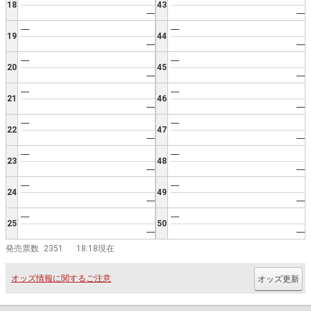
18
43
----
----
----
----
19
44
----
----
----
----
20
45
----
----
----
----
21
46
----
----
----
----
22
47
----
----
----
----
23
48
----
----
----
----
24
49
----
----
----
----
25
50
----
----
発売票数
2351
18:18現在
オッズ情報に関するご注意
オッズ更新