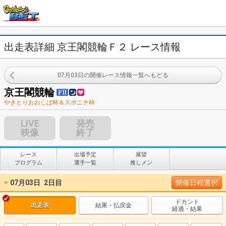
出走表詳細 京王閣競輪Ｆ２ レース情報
07月03日の開催レース情報一覧へもどる
京王閣競輪
やきとりおおしば杯＆スポニチ杯
LIVE
発売
映像
終了
レース
出場予定
展望
プログラム
選手一覧
推しメン
07月03日
2日目
開催日程選択
ドカント
出走表
結果・払戻金
経過・結果