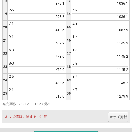
18
43
375.1
1036.1
2-6
4-2
19
44
395.6
1036.1
7-1
2-8
20
45
410.5
1087.9
9-1
1-4
21
46
462.9
1145.2
6-3
1-8
22
47
473.0
1145.2
8-3
5-9
23
48
473.0
1145.2
2-5
8-4
24
49
483.5
1145.2
2-1
4-7
25
50
518.0
1279.9
発売票数
29012
18:57現在
オッズ情報に関するご注意
オッズ更新