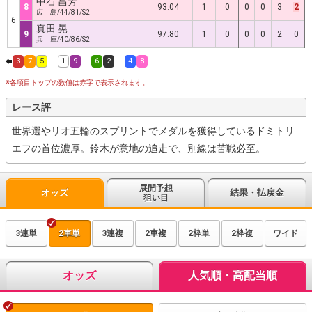
中石 昌芳
8
93.04
1
0
0
0
3
2
広 島/44/81/S2
6
真田 晃
9
97.80
1
0
0
0
2
0
兵 庫/40/86/S2
3
7
5
1
9
6
2
4
8
※各項目トップの数値は赤字で表示されます。
レース評
世界選やリオ五輪のスプリントでメダルを獲得しているドミトリ
エフの首位濃厚。鈴木が意地の追走で、別線は苦戦必至。
展開予想
オッズ
結果・払戻金
狙い目
3連単
2車単
3連複
2車複
2枠単
2枠複
ワイド
オッズ
人気順・高配当順