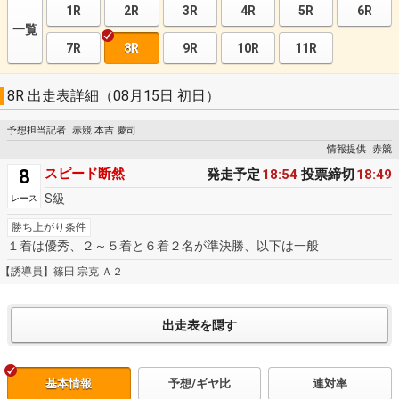
1R
2R
3R
4R
5R
6R
一覧
7R
8R
9R
10R
11R
8R 出走表詳細（08月15日 初日）
予想担当記者
赤競 本吉 慶司
情報提供
赤競
8
スピード断然
発走予定
18:54
投票締切
18:49
S級
レース
勝ち上がり条件
１着は優秀、２～５着と６着２名が準決勝、以下は一般
【誘導員】篠田 宗克 Ａ２
基本情報
予想/ギヤ比
連対率