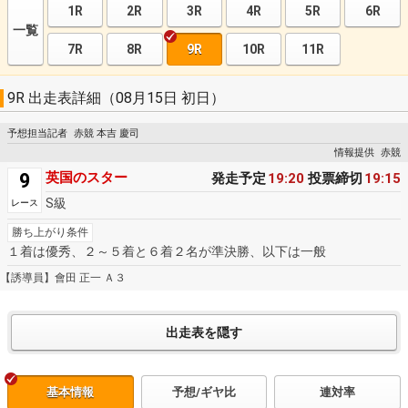
1R
2R
3R
4R
5R
6R
一覧
7R
8R
9R
10R
11R
9R 出走表詳細（08月15日 初日）
予想担当記者
赤競 本吉 慶司
情報提供
赤競
9
英国のスター
発走予定
19:20
投票締切
19:15
S級
レース
勝ち上がり条件
１着は優秀、２～５着と６着２名が準決勝、以下は一般
【誘導員】會田 正一 Ａ３
基本情報
予想/ギヤ比
連対率