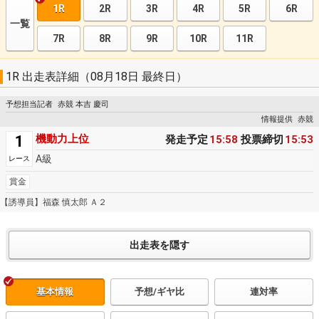
1R
2R
3R
4R
5R
6R
一覧
7R
8R
9R
10R
11R
1R 出走表詳細（08月18日 最終日）
予想担当記者
赤競 本吉 慶司
情報提供
赤競
1
機動力上位
発走予定
15:58
投票締切
15:53
A級
レース
賞金
【誘導員】福森 慎太郎 Ａ２
基本情報
予想/ギヤ比
連対率