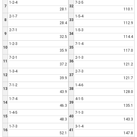
1-2-4
7-2-5
7
32
28.1
110.1
2-1-7
1-5-4
8
33
28.4
112.9
2-7-1
1-5-3
9
34
32.5
114.4
1-2-3
7-1-4
10
35
35.9
117.0
7-2-1
2-1-3
11
36
37.2
121.2
1-3-4
2-7-3
12
37
39.9
121.7
7-1-2
1-4-6
13
38
43.9
128.0
1-7-4
4-1-5
14
39
46.3
135.1
1-4-5
7-1-3
15
40
48.3
143.3
1-7-3
3-1-4
16
41
52.1
147.8