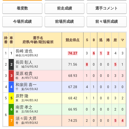
着度数
前走成績
選手コメント
今場所成績
前場所成績
前々場所成績
枠
車
選手名
競走得点
S
B
逃
捲
差
マ
番
番
府県/年齢/期別/級班
長崎 達也
1
1
74.27
3
6
1
2
4
3
神奈川/40/89/A3
長田 彰人
2
2
71.56
8
0
0
0
5
1
宮 城/36/95/A3
栗原 稔貴
3
3
68.93
1
0
0
0
3
3
栃 木/49/71/A3
和泉田 喜一
4
4
67.28
4
1
0
0
3
0
千 葉/54/59/A3
原野 隆
5
5
68.42
1
1
0
0
3
2
東 京/44/83/A3
南雲 孝之
6
66.95
0
0
0
0
2
0
東 京/58/54/A3
6
須々田 大昇
7
74.25
2
0
0
0
5
4
青 森/49/80/A3