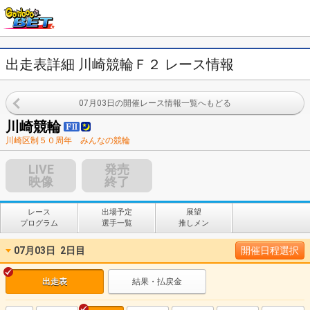
出走表詳細 川崎競輪Ｆ２ レース情報
07月03日の開催レース情報一覧へもどる
川崎競輪
川崎区制５０周年 みんなの競輪
LIVE
発売
映像
終了
レース
出場予定
展望
プログラム
選手一覧
推しメン
07月03日
2日目
開催日程選択
出走表
結果・払戻金