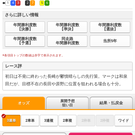
1
4
3
2
7
5
6
さらに詳しい情報
年間勝利度数
年間勝利度数
年間勝利度数
【決勝】
【準決】
【選抜】
年間勝利度数
同走路
当所5年
【予選】
年間勝利度数
※各項目トップの数値は赤字で表示されます。
レース評
初日は不発に終わった長崎が鬱憤晴らしの先行策。マークは和泉
田だが、目標不在の長田や原野に位置を狙われる場合も十分。
展開予想
オッズ
結果・払戻金
狙い目
3連単
2車単
3連複
2車複
2枠単
2枠複
ワイド