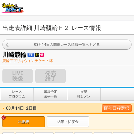
出走表詳細 川崎競輪Ｆ２ レース情報
03月14日の開催レース情報一覧へもどる
川崎競輪
競輪アプリはウィンチケット杯
LIVE
発売
映像
終了
レース
出場予定
展望
プログラム
選手一覧
推しメン
03月14日
2日目
開催日程選択
出走表
結果・払戻金