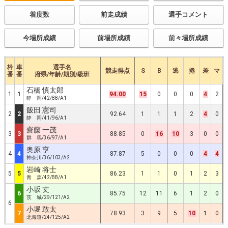
着度数
前走成績
選手コメント
今場所成績
前場所成績
前々場所成績
枠
車
選手名
競走得点
S
B
逃
捲
差
マ
番
番
府県/年齢/期別/級班
石橋 慎太郎
1
1
94.00
15
0
0
0
4
2
静 岡/42/88/A1
飯田 憲司
2
2
92.64
1
1
1
2
4
0
静 岡/41/96/A1
齋藤 一茂
3
3
88.85
0
16
10
3
0
0
群 馬/36/97/A1
奥原 亨
4
4
87.87
5
0
0
0
4
4
神奈川/36/103/A2
岩崎 将士
5
5
86.23
1
1
0
1
2
3
青 森/42/88/A1
小坂 丈
6
85.75
12
11
6
1
2
0
茨 城/29/121/A2
6
小堀 敢太
7
78.93
3
9
5
10
1
0
北海道/24/125/A2