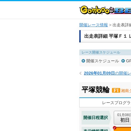
開催レース情報
出走表詳
出走表詳細 平塚Ｆ１ 
レース開催スケジュール
開催スケジュール
G
2026年01月09日
の開催
平塚競輪
湘南
レースプログラ
01月08
開催日程選択
初日