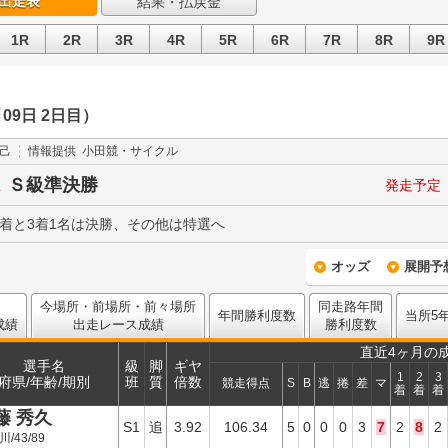
出走表
結果・払戻金
1R
2R
3R
4R
5R
6R
7R
8R
9R
09日 2日目）
知己
情報提供
小田競・サイクル
Ｓ級準決勝
発走予定
2着と3着1名は決勝、その他は特選へ
オッズ
展開予
今場所・前場所・前々場所
同走路年間
年間勝利度数
当所5
成績
出走レース成績
勝利度数
直近4ヶ月の
選手名
級
脚
ギヤ
1
2
3
府県/年齢/期別
班
質
倍数
競走得点
S
B
逃
捲
差
マ
着
着
着
藤 秀久
S1
追
3.92
106.34
5
0
0
0
3
7
2
8
2
/43/89