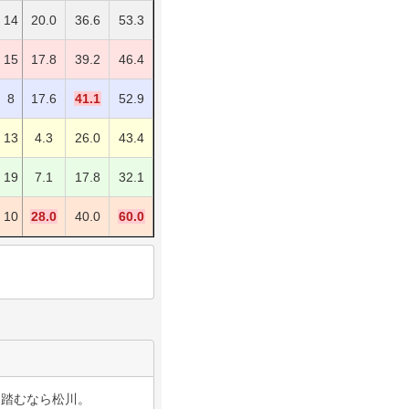
14
20.0
36.6
53.3
15
17.8
39.2
46.4
8
17.6
41.1
52.9
13
4.3
26.0
43.4
19
7.1
17.8
32.1
10
28.0
40.0
60.0
に踏むなら松川。