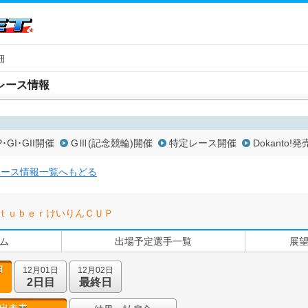
細
レース情報
P･GI･GII開催
GⅢ(記念競輪)開催
特定レース開催
Dokanto!発
レース情報一覧へもどる
ｔｕｂｅｒけいりんＣＵＰ
ム
出場予定選手一覧
展
日
12月01日
12月02日
2日目
最終日