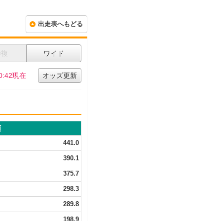
出走表へもどる
枠複
ワイド
20:42現在
オッズ更新
順
441.0
390.1
375.7
298.3
289.8
198.9