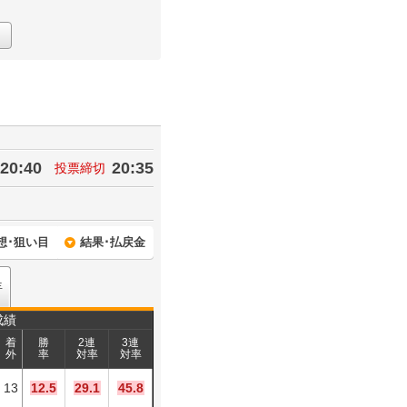
20:40
20:35
投票締切
想･狙い目
結果･払戻金
年
成績
着
勝
2連
3連
外
率
対率
対率
13
12.5
29.1
45.8