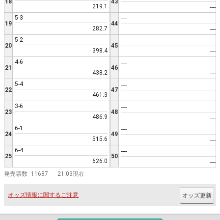
18
43
219.1
----
5-3
----
19
44
282.7
----
5-2
----
20
45
398.4
----
4-6
----
21
46
438.2
----
5-4
----
22
47
461.3
----
3-6
----
23
48
486.9
----
6-1
----
24
49
515.6
----
6-4
----
25
50
626.0
----
発売票数
11687
21:03現在
オッズ情報に関するご注意
オッズ更新