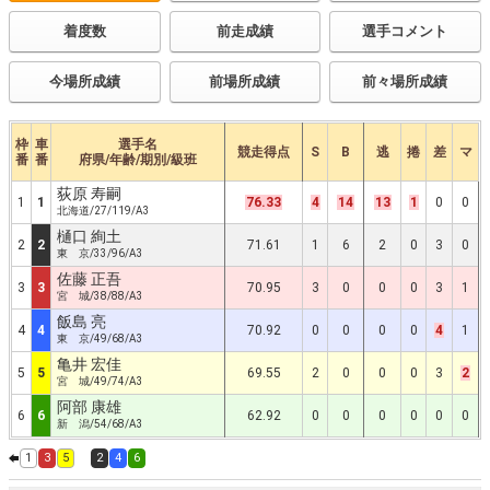
着度数
前走成績
選手コメント
今場所成績
前場所成績
前々場所成績
枠
車
選手名
競走得点
S
B
逃
捲
差
マ
番
番
府県/年齢/期別/級班
荻原 寿嗣
1
1
76.33
4
14
13
1
0
0
北海道/27/119/A3
樋口 絢土
2
2
71.61
1
6
2
0
3
0
東 京/33/96/A3
佐藤 正吾
3
3
70.95
3
0
0
0
3
1
宮 城/38/88/A3
飯島 亮
4
4
70.92
0
0
0
0
4
1
東 京/49/68/A3
亀井 宏佳
5
5
69.55
2
0
0
0
3
2
宮 城/49/74/A3
阿部 康雄
6
6
62.92
0
0
0
0
0
0
新 潟/54/68/A3
1
3
5
2
4
6