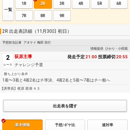
1R
2R
3R
4R
5R
6R
一覧
7R
8R
9R
2R 出走表詳細（11月30日 初日）
予想担当記者
アオケイ 梅田 浩行
情報提供
ひかり・小田競
2
荻原主導
発走予定
21:00
投票締切
20:55
チャレンジ予選
レース
勝ち上がり条件
1着〜3着と4着2名はチ準決、4着2名と5着〜7着はチ一般へ
【誘導員】梶原 亜湖 Ａ３
基本情報
予想/ギヤ比
連対率