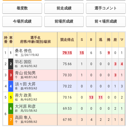
着度数
前走成績
選手コメント
今場所成績
前場所成績
前々場所成績
枠
車
選手名
競走得点
S
B
逃
捲
差
マ
番
番
府県/年齢/期別/級班
桑名 僚也
1
1
79.15
15
6
5
9
0
1
埼 玉/24/119/A3
羽石 国臣
2
2
75.66
1
0
0
0
3
4
栃 木/46/93/A3
青山 佐知男
3
3
70.33
1
0
0
0
3
1
千 葉/48/81/A3
須々田 大昇
4
4
70.22
0
0
0
0
1
3
青 森/49/80/A3
善方 政美
5
5
70.16
0
13
11
0
0
2
福 島/46/82/A3
大河原 和彦
6
69.53
0
0
0
0
2
1
群 馬/55/58/A3
6
高田 隼人
7
67.95
3
4
2
2
1
0
千 葉/40/88/A3