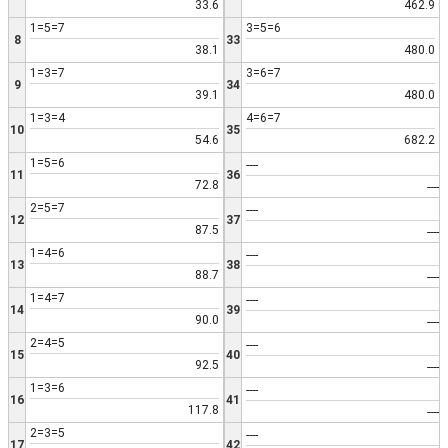
33.6
462.9
1=5=7
3=5=6
8
33
38.1
480.0
1=3=7
3=6=7
9
34
39.1
480.0
1=3=4
4=6=7
10
35
54.6
682.2
1=5=6
----
11
36
72.8
----
2=5=7
----
12
37
87.5
----
1=4=6
----
13
38
88.7
----
1=4=7
----
14
39
90.0
----
2=4=5
----
15
40
92.5
----
1=3=6
----
16
41
117.8
----
2=3=5
----
17
42