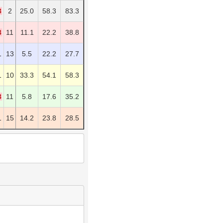
3
2
25.0
58.3
83.3
3
11
11.1
22.2
38.8
1
13
5.5
22.2
27.7
1
10
33.3
54.1
58.3
3
11
5.8
17.6
35.2
1
15
14.2
23.8
28.5