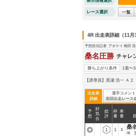
表示情報選択
レース選択
一覧
4R 出走表詳細（11月
予想担当記者
アオケイ 梅田 
桑名圧勝
チャレ
勝ち上がり条件
1着〜
【誘導員】黒瀬 浩一 Ａ２
出走表
選手コメント
詳細
前回出走レース
好
予
総
枠
車
気
想
評
番
番
府
合
桑名
1
1
1
埼 玉/