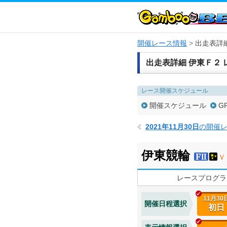
開催レース情報
出走表詳
出走表詳細 伊東Ｆ２ 
レース開催スケジュール
開催スケジュール
G
2021年11月30日
の開催
伊東競輪
Ｖ
レースプログラ
11月30
開催日程選択
初日