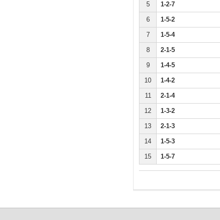
5
1-2-7
6
1-5-2
7
1-5-4
8
2-1-5
9
1-4-5
10
1-4-2
11
2-1-4
12
1-3-2
13
2-1-3
14
1-5-3
15
1-5-7
16
1-7-2
17
2-1-6
18
1-5-6
19
1-7-3