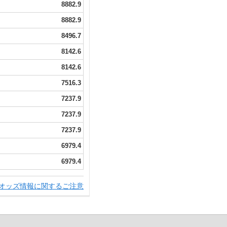
8882.9
8882.9
8496.7
8142.6
8142.6
7516.3
7237.9
7237.9
7237.9
6979.4
6979.4
6979.4
オッズ情報に関するご注意
6304.0
6304.0
6304.0