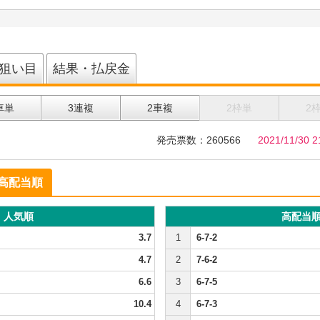
狙い目
結果・払戻金
車単
3連複
2車複
2枠単
2
発売票数：260566
2021/11/30 
高配当順
人気順
高配当
3.7
1
6-7-2
4.7
2
7-6-2
6.6
3
6-7-5
10.4
4
6-7-3