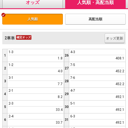
オッズ
人気順・高配当順
人気順
高配当順
2車単
確定オッズ
オッズ更新
1-3
4-3
1
26
1.8
408.1
1-2
7-5
2
27
4.0
452.2
3-1
7-6
3
28
7.7
452.2
2-1
4-7
4
29
8.2
492.1
2-3
5-1
5
30
33.4
492.1
2-4
6-3
6
31
33.7
492.1