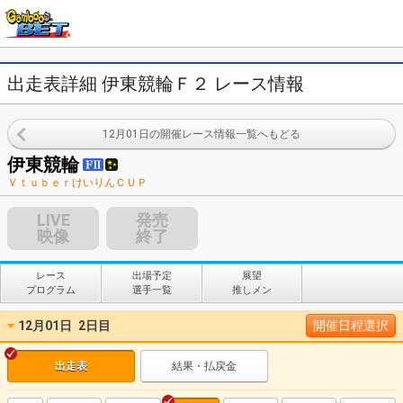
出走表詳細 伊東競輪Ｆ２ レース情報
12月01日の開催レース情報一覧へもどる
伊東競輪
ＶｔｕｂｅｒけいりんＣＵＰ
LIVE
発売
映像
終了
レース
出場予定
展望
プログラム
選手一覧
推しメン
12月01日
2日目
開催日程選択
出走表
結果・払戻金