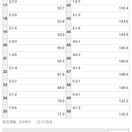
2-7-3
1-5-7
17
42
53.7
103.4
2-3-5
3-1-5
18
43
53.8
104.5
2-1-5
5-1-6
19
44
54.0
104.9
2-4-3
4-6-1
20
45
59.0
106.0
1-4-5
4-6-2
21
46
59.3
106.6
2-1-4
4-1-6
22
47
67.8
108.0
3-2-7
5-2-1
23
48
68.0
108.6
3-1-2
5-4-1
24
49
70.0
122.2
1-5-6
4-1-2
25
50
71.9
126.5
発売票数
329953
22:21現在