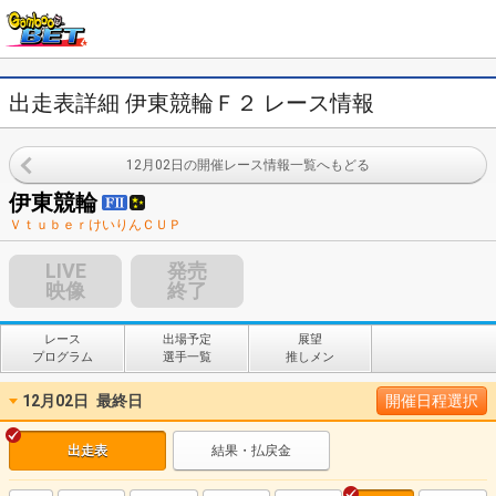
出走表詳細 伊東競輪Ｆ２ レース情報
12月02日の開催レース情報一覧へもどる
伊東競輪
ＶｔｕｂｅｒけいりんＣＵＰ
LIVE
発売
映像
終了
レース
出場予定
展望
プログラム
選手一覧
推しメン
12月02日
最終日
開催日程選択
出走表
結果・払戻金