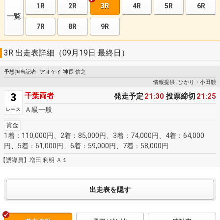
1R
2R
3R
4R
5R
6R
一覧
7R
8R
9R
3R 出走表詳細（09月19日 最終日）
予想担当記者
アオケイ 神長 信之
情報提供
ひかり・小田競
3
千葉両者
発走予定
21:30
投票締切
21:25
Ａ級一般
レース
賞金
1着：110,000円、2着：85,000円、3着：74,000円、4着：64,000
円、5着：61,000円、6着：59,000円、7着：58,000円
【誘導員】増田 利明 Ａ１