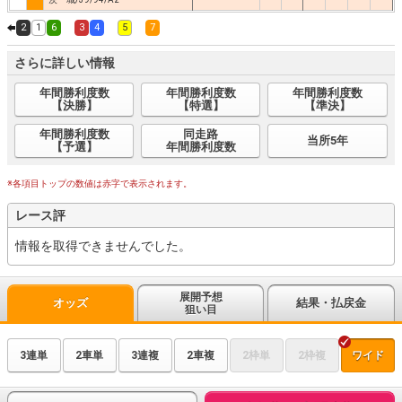
2
1
6
3
4
5
7
さらに詳しい情報
年間勝利度数
年間勝利度数
年間勝利度数
【決勝】
【特選】
【準決】
年間勝利度数
同走路
当所5年
【予選】
年間勝利度数
※各項目トップの数値は赤字で表示されます。
レース評
情報を取得できませんでした。
展開予想
オッズ
結果・払戻金
狙い目
3連単
2車単
3連複
2車複
2枠単
2枠複
ワイド