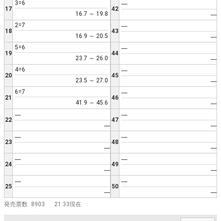
3=6
----
17
42
16.7 ～ 19.8
----
2=7
----
18
43
16.9 ～ 20.5
----
5=6
----
19
44
23.7 ～ 26.0
----
4=6
----
20
45
23.5 ～ 27.0
----
6=7
----
21
46
41.9 ～ 45.6
----
----
----
22
47
----
----
----
----
23
48
----
----
----
----
24
49
----
----
----
----
25
50
----
----
発売票数
8903
21:33現在