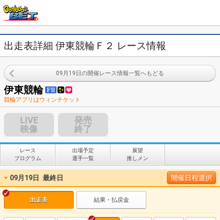
出走表詳細 伊東競輪Ｆ２ レース情報
09月19日の開催レース情報一覧へもどる
伊東競輪
競輪アプリはウィンチケット
LIVE
発売
映像
終了
レース
出場予定
展望
プログラム
選手一覧
推しメン
09月19日
最終日
開催日程選択
出走表
結果・払戻金