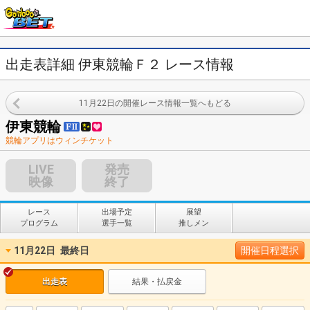
出走表詳細 伊東競輪Ｆ２ レース情報
11月22日の開催レース情報一覧へもどる
伊東競輪
競輪アプリはウィンチケット
LIVE
発売
映像
終了
レース
出場予定
展望
プログラム
選手一覧
推しメン
11月22日
最終日
開催日程選択
出走表
結果・払戻金