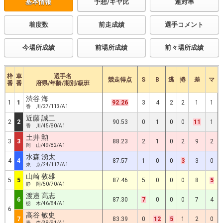
基本情報
予想/ギヤ比
連対率
着度数
前走成績
選手コメント
今場所成績
前場所成績
前々場所成績
枠
車
選手名
競走得点
S
B
逃
捲
差
マ
番
番
府県/年齢/期別/級班
渋谷 海
1
1
92.26
3
4
2
2
1
1
香 川/27/113/A1
近藤 誠二
2
2
90.53
0
1
0
0
11
1
香 川/45/80/A1
土井 勲
3
3
88.23
2
1
0
2
9
2
岡 山/49/82/A1
水森 湧太
4
4
87.57
1
0
0
3
3
0
東 京/24/117/A1
山崎 敦雄
5
5
87.46
5
0
0
0
8
5
静 岡/50/70/A1
渡邉 高志
6
87.30
7
0
0
0
7
4
栃 木/46/84/A1
6
高谷 敏史
7
83.39
0
12
5
1
2
0
青 森/38/91/A1