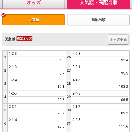
オッズ
人気順・高配当順
人気順
高配当順
3連単
確定オッズ
オッズ更新
1-2-3
4-6-3
1
26
5.3
92.4
2-1-3
3-2-1
2
27
6.7
95.5
1-2-4
4-1-5
3
28
16.1
103.2
1-2-5
2-4-3
4
29
23.6
106.5
2-3-1
2-1-7
5
30
23.7
109.2
2-1-4
2-3-5
6
31
26.5
111.6