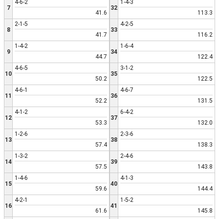
4-6-2
1-4-3
7
32
41.6
113.3
2-1-5
4-2-5
8
33
41.7
116.2
1-4-2
1-6-4
9
34
44.7
122.4
4-6-5
3-1-2
10
35
50.2
122.5
4-6-1
4-6-7
11
36
52.2
131.5
4-1-2
6-4-2
12
37
53.3
132.0
1-2-6
2-3-6
13
38
57.4
138.3
1-3-2
2-4-6
14
39
57.5
143.8
1-4-6
4-1-3
15
40
59.6
144.4
4-2-1
1-5-2
16
41
61.6
145.8