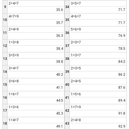
2=4=7
3=5=7
9
34
35.6
71.7
4=7=9
4=6=7
10
35
35.7
71.7
2=4=9
5=6=9
11
36
36.3
76.9
1=3=8
2=3=7
12
37
38.4
78.5
3=5=9
1=3=7
13
38
38.8
84.2
3=4=7
2=3=5
14
39
40.2
86.2
3=6=8
2=4=5
15
40
41.1
87.6
1=6=7
1=5=6
16
41
44.5
89.4
1=3=6
1=7=9
17
42
45.3
91.8
1=4=7
2=4=8
18
43
49.1
92.9